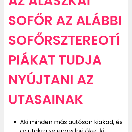
AZ ALASZKAI
ZENE
SOFŐR AZ ALÁBBI
MÉDIAAJÁNLAT
IMPRESSZUM
PR-ARCHÍVUM
SOFŐRSZTEREOTÍ
ADATKEZELÉSI TÁJÉKOZTATÓ
PIÁKAT TUDJA
NYÚJTANI AZ
UTASAINAK
Aki minden más autóson kiakad, és
az utakra se engedné őket ki