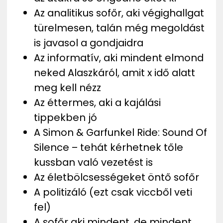
Az analitikus sofőr, aki végighallgat
türelmesen, talán még megoldást
is javasol a gondjaidra
Az informatív, aki mindent elmond
neked Alaszkáról, amit x idő alatt
meg kell nézz
Az éttermes, aki a kajálási
tippekben jó
A Simon & Garfunkel Ride: Sound Of
Silence – tehát kérhetnek tőle
kussban való vezetést is
Az életbölcsességeket öntő sofőr
A politizáló (ezt csak viccből veti
fel)
A sofőr aki mindent, de mindent