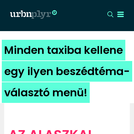
CÍMLAP
Minden taxiba kellene
DIZÁJN
egy ilyen beszédtéma-
DIVAT
választó menü!
HIP
KULT
UTCA