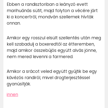
Ebben a randisztoriban a leányzó evett
marihuánás sütit, majd folyton a vécére járt
ki a koncertről, mondván szellemek hívták
onnan.
Amikor egy rosszul elsült szellentés után meg
kell szabadulj a boxeredtől az étteremben,
majd amikor összebújós együtt alvás jönne,
nem mered levenni a farmered.
Amikor a srácot veled együtt gyűjtik be egy
kávézós randiról, mivel drogterjesztéssel
gyanúsítják.
innen