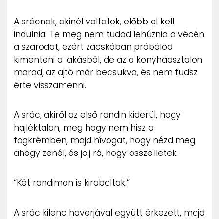
ZENE
A srácnak, akinél voltatok, előbb el kell
indulnia. Te meg nem tudod lehúznia a vécén
MÉDIAAJÁNLAT
IMPRESSZUM
a szarodat, ezért zacskóban próbálod
PR-ARCHÍVUM
kimenteni a lakásból, de az a konyhaasztalon
ADATKEZELÉSI TÁJÉKOZTATÓ
marad, az ajtó már becsukva, és nem tudsz
érte visszamenni.
A srác, akiről az első randin kiderül, hogy
hajléktalan, meg hogy nem hisz a
fogkrémben, majd hívogat, hogy nézd meg
ahogy zenél, és jöjj rá, hogy összeilletek.
“Két randimon is kiraboltak.”
A srác kilenc haverjával együtt érkezett, majd