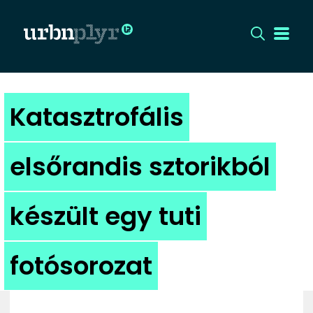
CÍMLAP
Katasztrofális
DIZÁJN
elsőrandis sztorikból
DIVAT
készült egy tuti
HIP
KULT
fotósorozat
UTCA