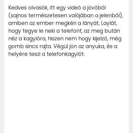
ZENE
Kedves olvasók, itt egy videó a jövőből
(sajnos természetesen valójában a jelenből),
MÉDIAAJÁNLAT
amiben az ember megkéri a lányát, Laylát,
IMPRESSZUM
hogy tegye le neki a telefont, az meg bután
PR-ARCHÍVUM
néz a kagylóra, hiszen nem hogy kijelző, még
ADATKEZELÉSI TÁJÉKOZTATÓ
gomb sincs rajta. Végül jön az anyuka, és a
helyére teszi a telefonkagylót.