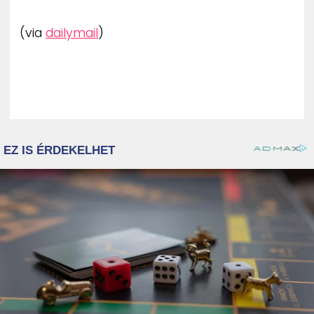
(via
dailymail
)