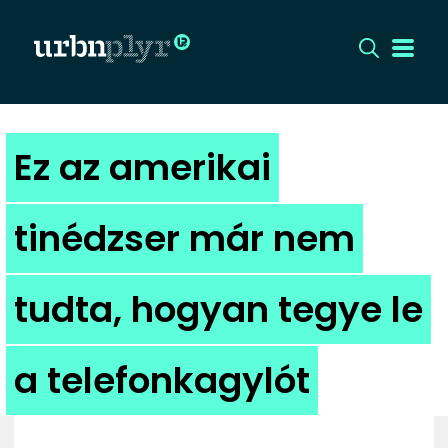
CÍMLAP
Ez az amerikai
DIZÁJN
tinédzser már nem
DIVAT
tudta, hogyan tegye le
HIP
KULT
a telefonkagylót
UTCA