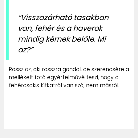
ZENE
“Visszazárható tasakban
MÉDIAAJÁNLAT
van, fehér és a haverok
IMPRESSZUM
PR-ARCHÍVUM
mindig kérnek belőle. Mi
ADATKEZELÉSI TÁJÉKOZTATÓ
az?”
Rossz az, aki rosszra gondol, de szerencsére a
mellékelt fotó egyértelművé teszi, hogy a
fehércsokis Kitkatról van szó, nem másról.