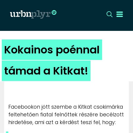
CÍMLAP
Kokainos poénnal
DIZÁJN
támad a Kitkat!
DIVAT
HIP
KULT
Facebookon jött szembe a Kitkat csokimárka
feltehetően fiatal felnőttek részére becélzott
UTCA
hirdetése, ami azt a kérdést teszi fel, hogy: