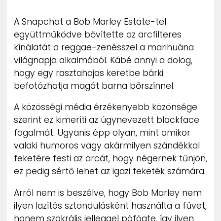
ZENE
A Snapchat a Bob Marley Estate-tel
együttműködve bővítette az arcfilteres
MÉDIAAJÁNLAT
IMPRESSZUM
kínálatát a reggae-zenésszel a marihuána
PR-ARCHÍVUM
világnapja alkalmából. Kábé annyi a dolog,
ADATKEZELÉSI TÁJÉKOZTATÓ
hogy egy rasztahajas keretbe bárki
befotózhatja magát barna bőrszínnel.
A közösségi média érzékenyebb közönsége
szerint ez kimeríti az úgynevezett blackface
fogalmát. Ugyanis épp olyan, mint amikor
valaki humoros vagy akármilyen szándékkal
feketére festi az arcát, hogy négernek tűnjön,
ez pedig sértő lehet az igazi feketék számára.
Arról nem is beszélve, hogy Bob Marley nem
ilyen lazítós sztondulásként használta a füvet,
hanem szakrális jelleggel pöfögte, így ilyen