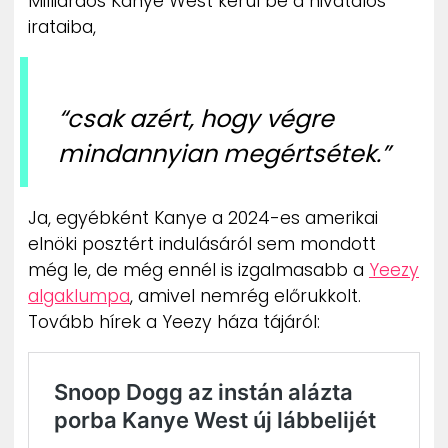
Milliárdos Kanye West kerül be a hivatalos
irataiba,
“csak azért, hogy végre
mindannyian megértsétek.”
Ja, egyébként Kanye a 2024-es amerikai
elnöki posztért indulásáról sem mondott
még le, de még ennél is izgalmasabb a
Yeezy
algaklumpa
, amivel nemrég előrukkolt.
Tovább hírek a Yeezy háza tájáról: