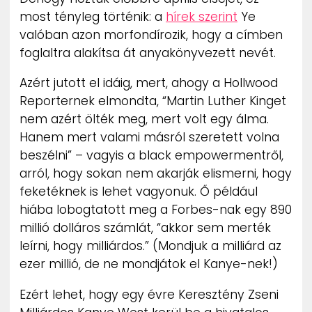
most tényleg történik: a
hírek szerint
Ye
valóban azon morfondírozik, hogy a címben
foglaltra alakítsa át anyakönyvezett nevét.
Azért jutott el idáig, mert, ahogy a Hollwood
Reporternek elmondta, “Martin Luther Kinget
nem azért ölték meg, mert volt egy álma.
Hanem mert valami másról szeretett volna
beszélni” – vagyis a black empowermentről,
arról, hogy sokan nem akarják elismerni, hogy
feketéknek is lehet vagyonuk. Ő például
hiába lobogtatott meg a Forbes-nak egy 890
millió dolláros számlát, “akkor sem merték
leírni, hogy milliárdos.” (Mondjuk a milliárd az
ezer millió, de ne mondjátok el Kanye-nek!)
Ezért lehet, hogy egy évre Keresztény Zseni