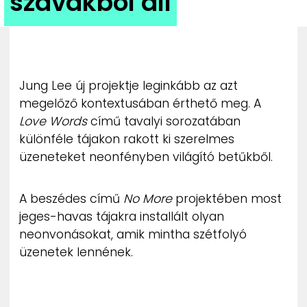
szavakból áll
ZENE
MÉDIAAJÁNLAT
IMPRESSZUM
PR-ARCHÍVUM
Jung Lee új projektje leginkább az azt
ADATKEZELÉSI TÁJÉKOZTATÓ
megelőző kontextusában érthető meg. A
Love Words
című tavalyi sorozatában
különféle tájakon rakott ki szerelmes
üzeneteket neonfényben világító betűkből.
A beszédes című
No More
projektében most
jeges-havas tájakra installált olyan
neonvonásokat, amik mintha szétfolyó
üzenetek lennének.