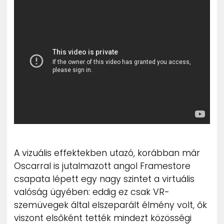
ZENE
MÉDIAAJÁNLAT
IMPRESSZUM
PR-ARCHÍVUM
ADATKEZELÉSI TÁJÉKOZTATÓ
A vizuális effektekben utazó, korábban már
Oscarral is jutalmazott angol Framestore
csapata lépett egy nagy szintet a virtuális
valóság ügyében: eddig ez csak VR-
szemüvegek által elszeparált élmény volt, ők
viszont elsőként tették mindezt közösségi