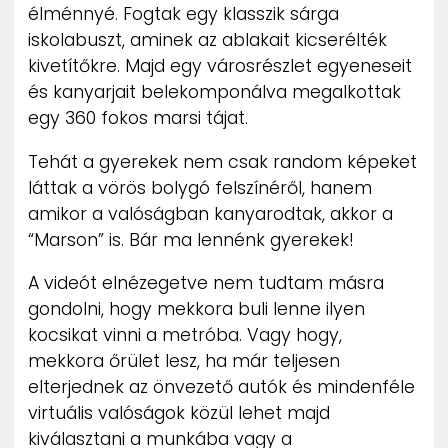
élménnyé. Fogtak egy klasszik sárga
iskolabuszt, aminek az ablakait kicserélték
kivetítőkre. Majd egy városrészlet egyeneseit
és kanyarjait belekomponálva megalkottak
egy 360 fokos marsi tájat.
Tehát a gyerekek nem csak random képeket
láttak a vörös bolygó felszínéről, hanem
amikor a valóságban kanyarodtak, akkor a
“Marson” is. Bár ma lennénk gyerekek!
A videót elnézegetve nem tudtam másra
gondolni, hogy mekkora buli lenne ilyen
kocsikat vinni a metróba. Vagy hogy,
mekkora őrület lesz, ha már teljesen
elterjednek az önvezető autók és mindenféle
virtuális valóságok közül lehet majd
kiválasztani a munkába vagy a