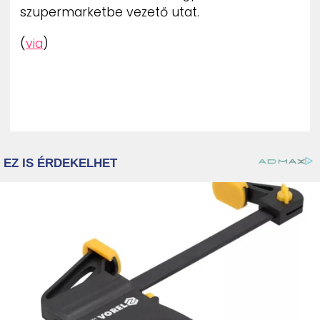
szupermarketbe vezető utat.
(
via
)