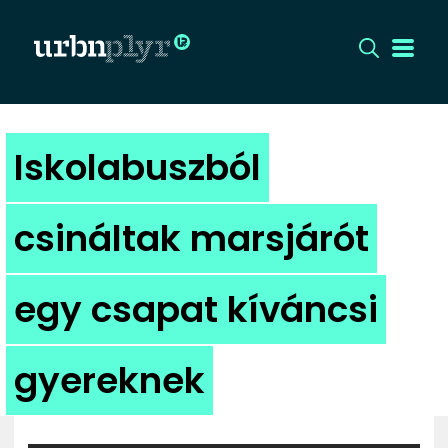
CÍMLAP
Iskolabuszból
DIZÁJN
csináltak marsjárót
DIVAT
egy csapat kíváncsi
HIP
KULT
gyereknek
UTCA