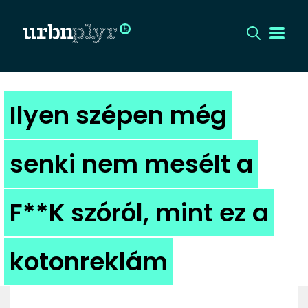
CÍMLAP
Ilyen szépen még
DIZÁJN
senki nem mesélt a
DIVAT
F**K szóról, mint ez a
HIP
KULT
kotonreklám
UTCA