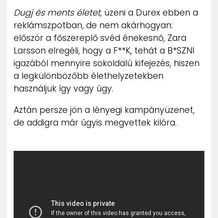
ZENE
Dugj és ments életet
, üzeni a Durex ebben a
reklámszpotban, de nem akárhogyan:
MÉDIAAJÁNLAT
először a főszereplő svéd énekesnő, Zara
IMPRESSZUM
Larsson elregéli, hogy a F**K, tehát a B*SZNI
PR-ARCHÍVUM
igazából mennyire sokoldalú kifejezés, hiszen
ADATKEZELÉSI TÁJÉKOZTATÓ
a legkülönbözőbb élethelyzetekben
használjuk így vagy úgy.
Aztán persze jön a lényegi kampányüzenet,
de addigra már úgyis megvettek kilóra.