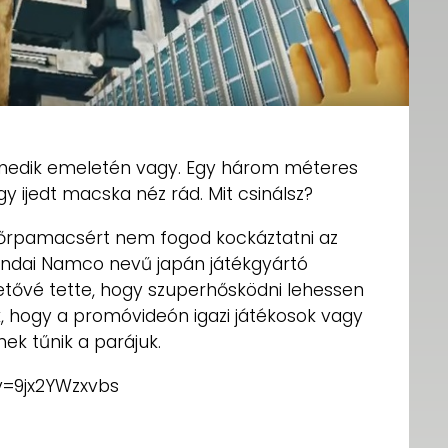
enedik emeletén vagy. Egy három méteres
gy ijedt macska néz rád. Mit csinálsz?
szőrpamacsért nem fogod kockáztatni az
 Bandai Namco nevű japán játékgyártó
etővé tette, hogy szuperhősködni lehessen
, hogy a promóvideón igazi játékosok vagy
nek tűnik a parájuk.
v=9jx2YWzxvbs