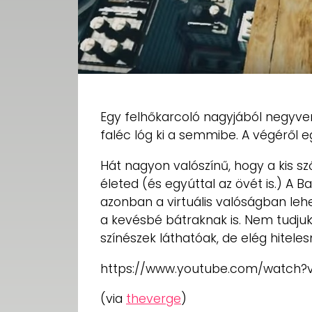
Egy felhőkarcoló nagyjából negyv
faléc lóg ki a semmibe. A végéről e
Hát nagyon valószínű, hogy a kis 
életed (és egyúttal az övét is.) A
azonban a virtuális valóságban leh
a kevésbé bátraknak is. Nem tudjuk
színészek láthatóak, de elég hiteles
https://www.youtube.com/watch?
(via
theverge
)