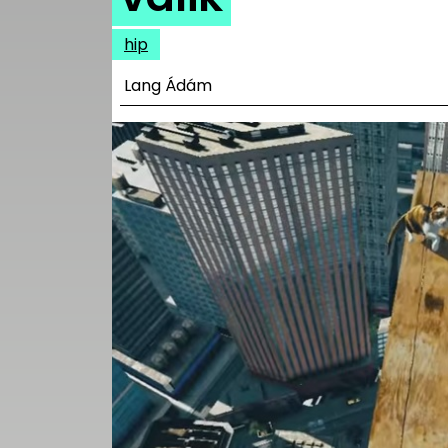
UTCA
hip
ZENE
Lang Ádám
MÉDIAAJÁNLAT
IMPRESSZUM
PR-ARCHÍVUM
ADATKEZELÉSI
TÁJÉKOZTATÓ