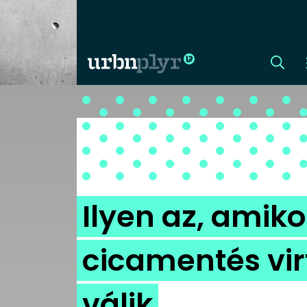
CÍMLAP
DIZÁJN
DIVAT
Ilyen az, amiko
HIP
cicamentés vir
KULT
válik