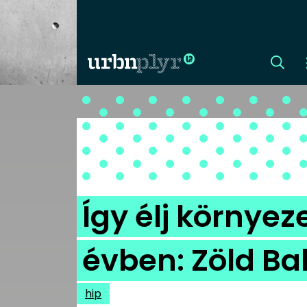
CÍMLAP
DIZÁJN
DIVAT
Így élj környe
HIP
évben: Zöld Ba
KULT
hip