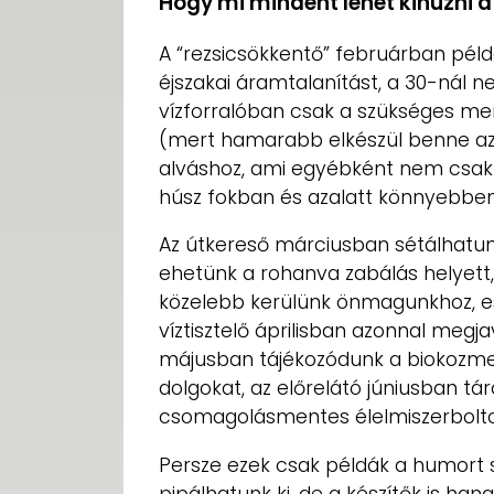
Hogy mi mindent lehet kihúzni a
A “rezsicsökkentő” februárban példá
éjszakai áramtalanítást, a 30-ná
vízforralóban csak a szükséges men
(mert hamarabb elkészül benne az
alváshoz, ami egyébként nem csak 
húsz fokban és azalatt könnyebben
Az útkereső márciusban sétálhatunk
ehetünk a rohanva zabálás helyett
közelebb kerülünk önmagunkhoz, ese
víztisztelő áprilisban azonnal megj
májusban tájékozódunk a biokozme
dolgokat, az előrelátó júniusban tá
csomagolásmentes élelmiszerbolto
Persze ezek csak példák a humort s
pipálhatunk ki, de a készítők is han