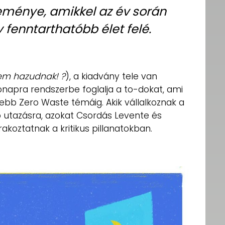
eménye, amikkel az év során
 fenntarthatóbb élet felé.
nem hazudnak! ?
), a kiadvány tele van
hónapra rendszerbe foglalja a to-dokat, ami
zebb Zero Waste témáig. Akik vállalkoznak a
utazásra, azokat Csordás Levente és
rakoztatnak a kritikus pillanatokban.