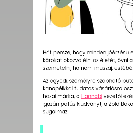
Hát persze, hogy minden jóérzésű 
károkat okozva élni az életét, óvni
szemetelni, ha nem muszáj, estébé
Az egyedi, személyre szabható búto
kanapéikkal tudatos vásárlásra ös
hazai márka, a
Hannabi
vezetői ezé
igazán pofás kiadványt, a Zöld Baka
sugalmaz: