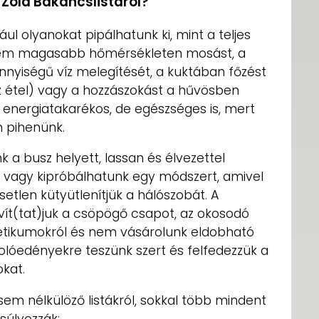
 Zöld Bakancslistáról?
ul olyanokat pipálhatunk ki, mint a teljes
l nem magasabb hőmérsékleten mosást, a
nyiségű víz melegítését, a kuktában főzést
 étel) vagy a hozzászokást a hűvösben
energiatakarékos, de egészséges is, mert
 pihenünk.
 a busz helyett, lassan és élvezettel
, vagy kipróbálhatunk egy módszert, amivel
tlen kütyütlenítjük a hálószobát. A
avít(tat)juk a csöpögő csapot, az okosodó
tikumokról és nem vásárolunk eldobható
rolóedényekre teszünk szert és felfedezzük a
kat.
em nélkülöző listákról, sokkal több mindent
gsúlyozzák: