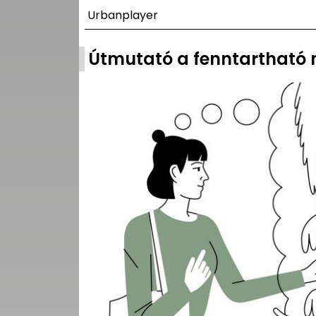
UTCA
Urbanplayer
ZENE
Útmutató a fenntartható
MÉDIAAJÁNLAT
IMPRESSZUM
PR-ARCHÍVUM
ADATKEZELÉSI
TÁJÉKOZTATÓ