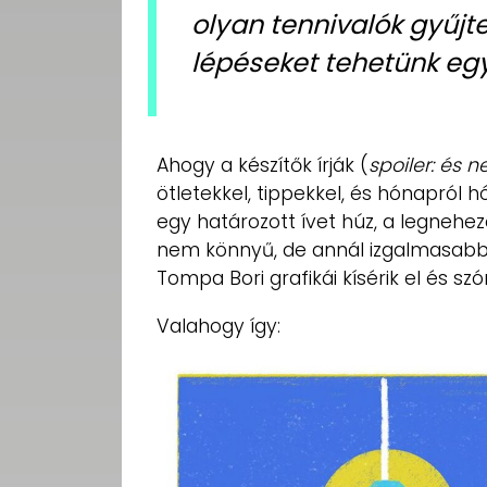
olyan tennivalók gyűjt
lépéseket tehetünk egy
Ahogy a készítők írják (
spoiler: és 
ötletekkel, tippekkel, és hónapról 
egy határozott ívet húz, a legnehe
nem könnyű, de annál izgalmasabb 
Tompa Bori grafikái kísérik el és szó
Valahogy így: