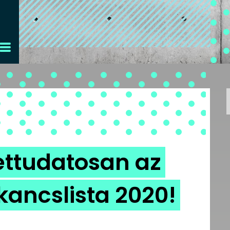
zettudatosan az
kancslista 2020!