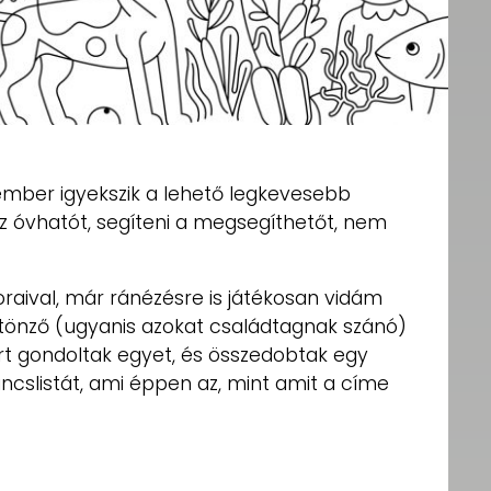
ember igyekszik a lehető legkevesebb
 az óvhatót, segíteni a megsegíthetőt, nem
.
raival, már ránézésre is játékosan vidám
ztönző (ugyanis azokat családtagnak szánó)
rt gondoltak egyet, és összedobtak egy
ncslistát, ami éppen az, mint amit a címe