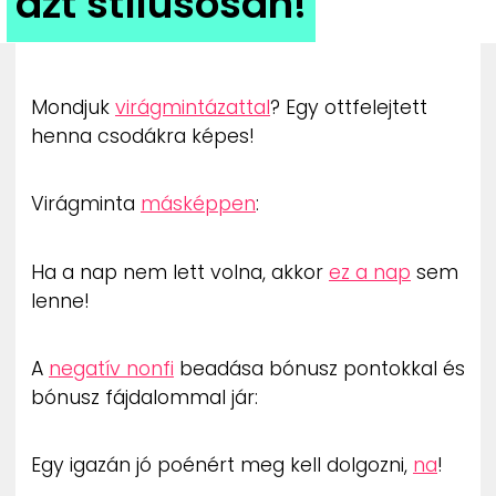
azt stílusosan!
ZENE
MÉDIAAJÁNLAT
IMPRESSZUM
Mondjuk
virágmintázattal
? Egy ottfelejtett
PR-ARCHÍVUM
henna csodákra képes!
ADATKEZELÉSI TÁJÉKOZTATÓ
Virágminta
másképpen
:
Ha a nap nem lett volna, akkor
ez a nap
sem
lenne!
A
negatív nonfi
beadása bónusz pontokkal és
bónusz fájdalommal jár:
Egy igazán jó poénért meg kell dolgozni,
na
!