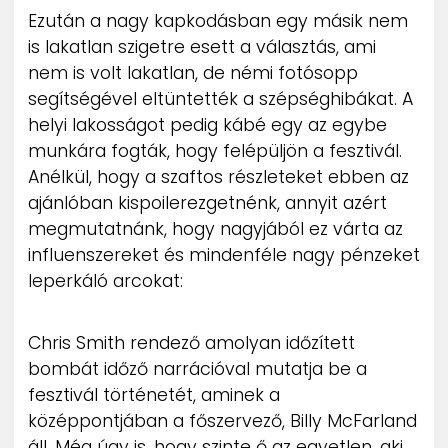
Ezután a nagy kapkodásban egy másik nem
is lakatlan szigetre esett a választás, ami
nem is volt lakatlan, de némi fotósopp
segítségével eltüntették a szépséghibákat. A
helyi lakosságot pedig kábé egy az egybe
munkára fogták, hogy felépüljön a fesztivál.
Anélkül, hogy a szaftos részleteket ebben az
ajánlóban kispoilerezgetnénk, annyit azért
megmutatnánk, hogy nagyjából ez várta az
influenszereket és mindenféle nagy pénzeket
leperkáló arcokat:
Chris Smith rendező amolyan időzített
bombát időző narrációval mutatja be a
fesztivál történetét, aminek a
középpontjában a főszervező, Billy McFarland
áll. Még úgy is, hogy szinte ő az egyetlen, aki