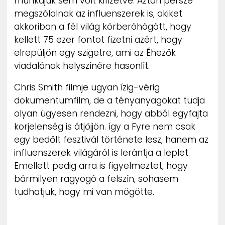
munkájuk sem volt kifizetve. Aztán persze
megszólalnak az influenszerek is, akiket
akkoriban a fél világ körberöhögött, hogy
kellett 75 ezer fontot fizetni azért, hogy
elrepüljön egy szigetre, ami az Éhezők
viadalának helyszínére hasonlít.
Chris Smith filmje ugyan ízig-vérig
dokumentumfilm, de a tényanyagokat tudja
olyan ügyesen rendezni, hogy abból egyfajta
korjelenség is átjöjjön. így a Fyre nem csak
egy bedőlt fesztivál története lesz, hanem az
influenszerek világáról is lerántja a leplet.
Emellett pedig arra is figyelmeztet, hogy
bármilyen ragyogó a felszín, sohasem
tudhatjuk, hogy mi van mögötte.