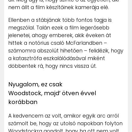
nem állt a film készítőinek kamerája elé.
Ellenben a stábjának több fontos tagja is
megszólal. Talán ezek a film legerősebb
jelenetei, ahogy emberek, akik éveken át
hittek a notórius csaló McFarlandben –
számomra abszolút hihetően – felidézik, hogy
a katasztrófa eszkalálódásával miként
döbbentek rá, hogy nincs vissza út.
Nyugalom, ez csak
Woodstock, majd’ ötven évvel
korábban
A kedvencem az volt, amikor egyik arc arról
számolt be, hogy az utolsó napokban folyton
Woodstockra gondolt, hogy ha ott nem volt