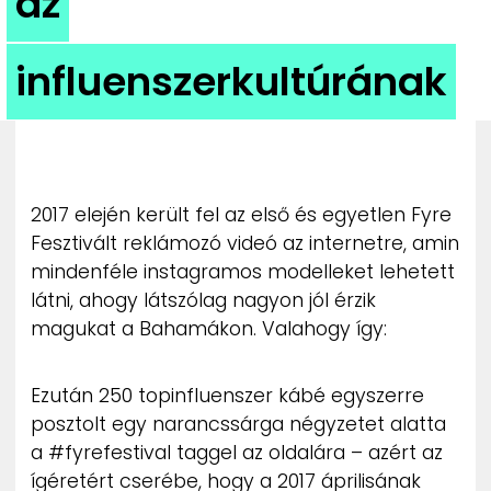
az
ZENE
influenszerkultúrának
MÉDIAAJÁNLAT
IMPRESSZUM
PR-ARCHÍVUM
ADATKEZELÉSI TÁJÉKOZTATÓ
2017 elején került fel az első és egyetlen Fyre
Fesztivált reklámozó videó az internetre, amin
mindenféle instagramos modelleket lehetett
látni, ahogy látszólag nagyon jól érzik
magukat a Bahamákon. Valahogy így:
Ezután 250 topinfluenszer kábé egyszerre
posztolt egy narancssárga négyzetet alatta
a #fyrefestival taggel az oldalára – azért az
ígéretért cserébe, hogy a 2017 áprilisának