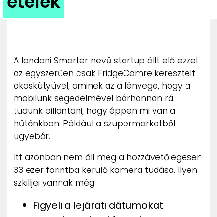
ételek
ZENE
MÉDIAAJÁNLAT
IMPRESSZUM
PR-ARCHÍVUM
A londoni Smarter nevű startup állt elő ezzel
ADATKEZELÉSI TÁJÉKOZTATÓ
az egyszerűen csak FridgeCamre keresztelt
okoskütyüvel, aminek az a lényege, hogy a
mobilunk segedelmével bárhonnan rá
tudunk pillantani, hogy éppen mi van a
hűtőnkben. Például a szupermarketből
ugyebár.
Itt azonban nem áll meg a hozzávetőlegesen
33 ezer forintba kerülő kamera tudása. Ilyen
szkilljei vannak még:
Figyeli a lejárati dátumokat