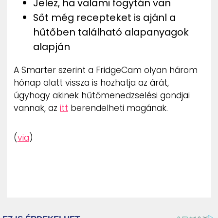
Jelez, ha valami fogytán van
Sőt még recepteket is ajánl a
hűtőben található alapanyagok
alapján
A Smarter szerint a FridgeCam olyan három
hónap alatt vissza is hozhatja az árát,
úgyhogy akinek hűtőmenedzselési gondjai
vannak, az
itt
berendelheti magának.
(
via
)