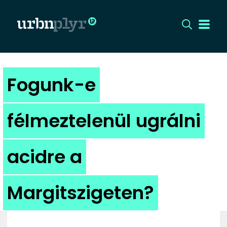
CÍMLAP
Fogunk-e
DIZÁJN
félmeztelenül ugrálni
DIVAT
acidre a
HIP
KULT
Margitszigeten?
UTCA