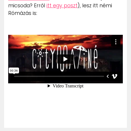
micsoda? Erről
itt egy poszt
), lesz itt némi
Rómázás is: