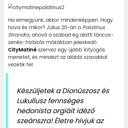
ZENE
Ha elmegyünk, akkor mindenképpen. Hogy
MÉDIAAJÁNLAT
IMPRESSZUM
hova és mikor? Július 20-án a
Palatinus
PR-ARCHÍVUM
Strand
ra, ahová a szabad ég alatti táncos-
ADATKEZELÉSI TÁJÉKOZTATÓ
zenés-frizbizős mókákban jeleskedő
CityMatiné
szervez egy újabb lötyögős
menetet, és mindezt az alábbi szavakkal
vezetik fel:
Készüljetek a Dionüszosz és
Lukullusz fennséges
hedonista orgiáit idéző
szeánszra! Életre hívjuk az