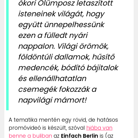
ókori Olümposz letaszított
isteneinek világát, hogy
együtt ünnepelhessünk
ezen a fülledt nyári
nappalon. Világi örömök,
földöntúli dallamok, hűsítő
medencék, bódító bájitalok
és ellenállhatatlan
csemegék fokozzák a
napvilági mámort!
A tematika mentén egy rövid, de hatásos
promóvideó is készült, szóval
hiába van
benne a buliban
az
Einfach Berlin
is (az