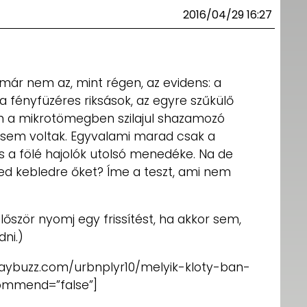
2016/04/29 16:27
már nem az, mint régen, az evidens: a
 fényfüzéres riksások, az egyre szűkülő
ein a mikrotömegben szilajul shazamozó
sem voltak. Egyvalami marad csak a
 és a fölé hajolók utolsó menedéke. Na de
ed kebledre őket? Íme a teszt, ami nem
lőször nyomj egy frissítést, ha akkor sem,
dni.)
laybuzz.com/urbnplyr10/melyik-kloty-ban-
commend=”false”]