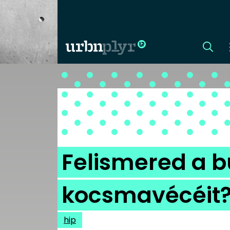
CÍMLAP
DIZÁJN
DIVAT
Felismered a 
HIP
kocsmavécéit?
KULT
hip