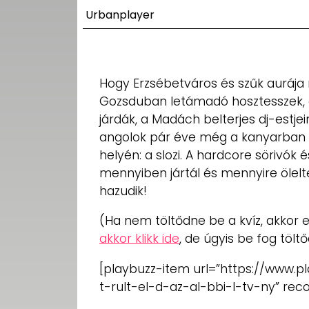
UTCA
Urbanplayer
ZENE
MÉDIAAJÁNLAT
Hogy Erzsébetváros és szűk aurája 
IMPRESSZUM
Gozsduban letámadó hosztesszek, a
PR-ARCHÍVUM
ADATKEZELÉSI
járdák, a Madách belterjes dj-estj
TÁJÉKOZTATÓ
angolok pár éve még a kanyarban 
helyén: a slozi. A hardcore sörivók
mennyiben jártál és mennyire ölelt
hazudik!
(Ha nem töltődne be a kvíz, akkor e
akkor klikk ide
, de úgyis be fog töltő
[playbuzz-item url=”https://www.p
t-rult-el-d-az-al-bbi-l-tv-ny” re