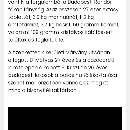
vont ki a forgalomból a Budapesti Rendőr-
ZENE
főkapitányság. Azaz összesen 27 ezer extasy
tablettát, 3,9 kg marihuánát, 11,2 kg
MÉDIAAJÁNLAT
amfetamint, 3,7 kg hasist, 50 gramm kokaint,
IMPRESSZUM
PR-ARCHÍVUM
valamint 109 gramm kristályos kábítószert
ADATKEZELÉSI TÁJÉKOZTATÓ
találtak és foglaltak le.
A tizenkettedik kerületi Márvány utcában
elfogott B. Mátyás 27 éves és a gazdagréti
lakótelepen elkapott S. Krisztián 26 éves
budapesti lakosok a police.hu tájékoztatása
szerint már őrizetben vannak, ez meg itt
mind a bizonyítékraktárban: