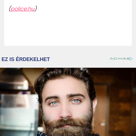
(
police.hu
)