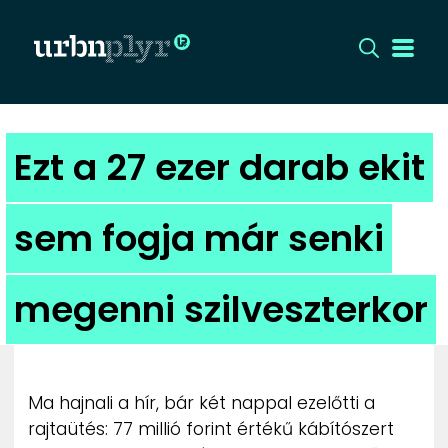
CÍMLAP
Ezt a 27 ezer darab ekit
DIZÁJN
sem fogja már senki
DIVAT
megenni szilveszterkor
HIP
KULT
Ma hajnali a hír, bár két nappal ezelőtti a
UTCA
rajtaütés: 77 millió forint értékű kábítószert