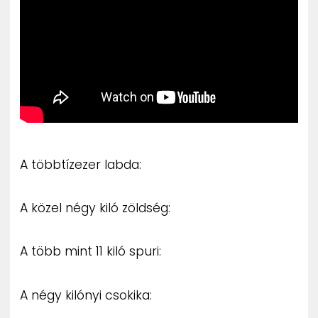
A többtízezer labda:
A közel négy kiló zöldség:
A több mint 11 kiló spuri:
A négy kilónyi csokika: