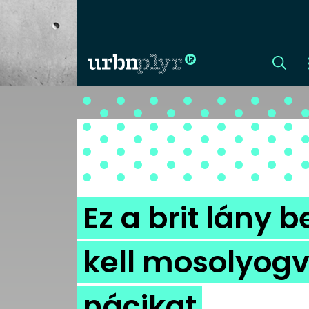
CÍMLAP
DIZÁJN
DIVAT
Ez a brit lány
HIP
kell mosolyogv
KULT
nácikat