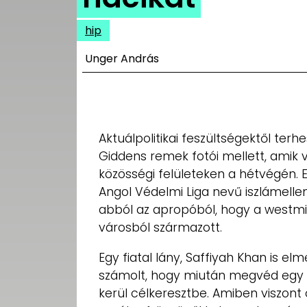
UTCA
hip
ZENE
Unger András
MÉDIAAJÁNLAT
IMPRESSZUM
PR-ARCHÍVUM
ADATKEZELÉSI
TÁJÉKOZTATÓ
Aktuálpolitikai feszültségektől te
Giddens remek fotói mellett, amik v
közösségi felületeken a hétvégén. 
Angol Védelmi Liga nevű iszlámell
abból az apropóból, hogy a westmin
városból származott.
Egy fiatal lány, Saffiyah Khan is e
számolt, hogy miután megvéd egy f
kerül célkeresztbe. Amiben viszont