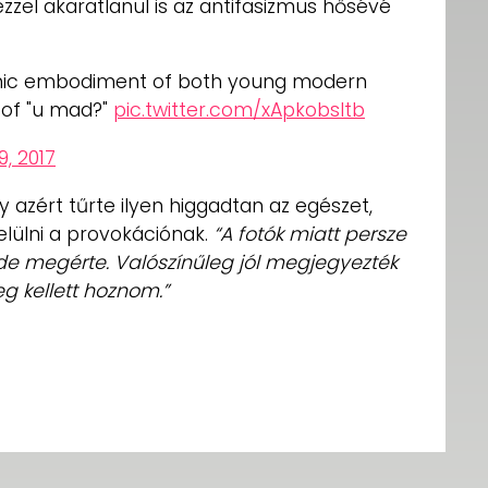
zel akaratlanul is az antifasizmus hősévé
conic embodiment of both young modern
 of "u mad?"
pic.twitter.com/xApkobsltb
9, 2017
azért tűrte ilyen higgadtan az egészet,
lülni a provokációnak.
“A fotók miatt persze
de megérte. Valószínűleg jól megjegyezték
g kellett hoznom.”