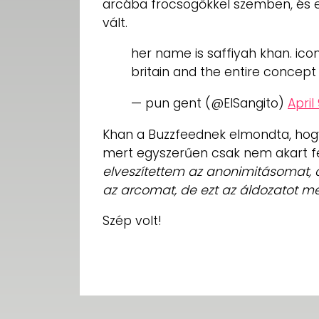
arcába fröcsögőkkel szemben, és ez
vált.
her name is saffiyah khan. i
britain and the entire concept
— pun gent (@ElSangito)
April 
Khan a Buzzfeednek elmondta, hogy 
mert egyszerűen csak nem akart fe
elveszítettem az anonimitásomat, 
az arcomat, de ezt az áldozatot me
Szép volt!