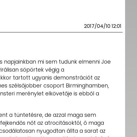
2017/04/10 12:01
rhes napjainkban mi sem tudunk elmenni Joe
irálisan söpörtek végig a
Ekkor tartott ugyanis demonstrációt az
enes szélsőjobber csoport Birminghamben,
steri merénylet elkövetője is ebből a
lment a tüntetésre, de azzal maga sem
ejkendős nőt az atrocitásoktól, ő maga
 csodálatosan nyugodtan állta a sarat az