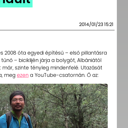
2014/01/23 15:21
és 2008 óta egyedi építésű – első pillantásra
nő – biciklijén járja a bolygót, Albániától
rt már, szinte tényleg mindenfelé. Utazását
a, meg
ezen
a YouTube-csatornán. Ő az: