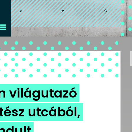
n világutazó
tész utcából,
ndult