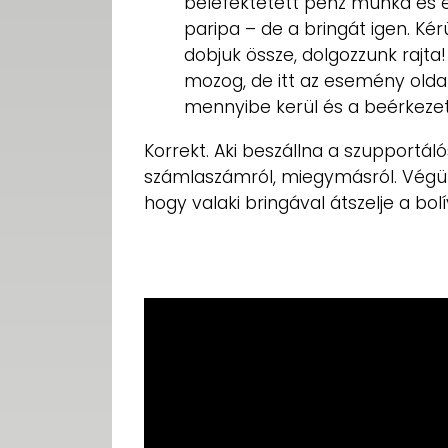
belefektetett pénz munka és e
paripa – de a bringát igen. Ké
dobjuk össze, dolgozzunk rajta!
mozog, de itt az esemény olda
mennyibe kerül és a beérkezett
Korrekt. Aki beszállna a szupportáló
számlaszámról, miegymásról. Végül
hogy valaki bringával átszelje a bolí