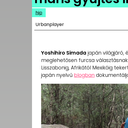
UTCA
hip
ZENE
Urbanplayer
MÉDIAAJÁNLAT
IMPRESSZUM
PR-ARCHÍVUM
ADATKEZELÉSI
Yoshihiro Simada
japán világjáró, 
TÁJÉKOZTATÓ
meglehetősen furcsa választásnak tű
Lisszabonig, Afrikától Mexikóig teke
japán nyelvű
blogban
dokumentálj