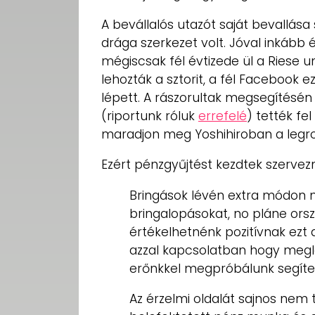
A bevállalós utazót saját bevallása 
drága szerkezet volt. Jóval inkább 
mégiscsak fél évtizede ül a Riese 
lehozták a sztorit, a fél Facebook ez
lépett. A rászorultak megsegítésé
(riportunk róluk
errefelé
) tették fe
maradjon meg Yoshihiroban a legr
Ezért pénzgyűjtést kezdtek szervezn
Bringások lévén extra módon 
bringalopásokat, no pláne or
értékelhetnénk pozitívnak ezt 
azzal kapcsolatban hogy megl
erőnkkel megpróbálunk segíteni
Az érzelmi oldalát sajnos nem 