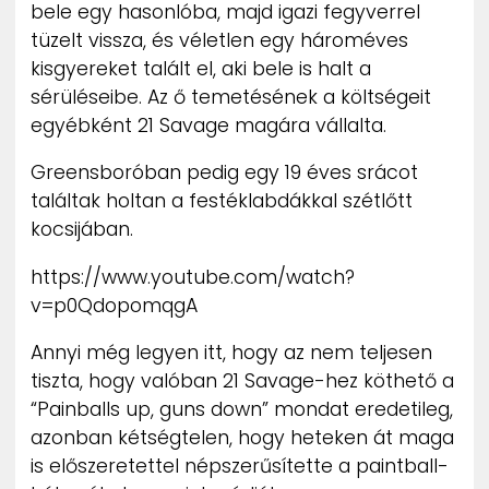
bele egy hasonlóba, majd igazi fegyverrel
tüzelt vissza, és véletlen egy hároméves
kisgyereket talált el, aki bele is halt a
sérüléseibe. Az ő temetésének a költségeit
egyébként 21 Savage magára vállalta.
Greensboróban pedig egy 19 éves srácot
találtak holtan a festéklabdákkal szétlőtt
kocsijában.
https://www.youtube.com/watch?
v=p0QdopomqgA
Annyi még legyen itt, hogy az nem teljesen
tiszta, hogy valóban 21 Savage-hez köthető a
“Painballs up, guns down” mondat eredetileg,
azonban kétségtelen, hogy heteken át maga
is előszeretettel népszerűsítette a paintball-