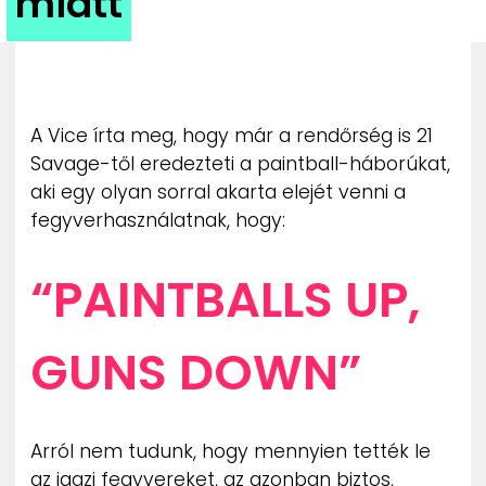
miatt
ZENE
MÉDIAAJÁNLAT
IMPRESSZUM
PR-ARCHÍVUM
A Vice írta meg, hogy már a rendőrség is 21
ADATKEZELÉSI TÁJÉKOZTATÓ
Savage-től eredezteti a paintball-háborúkat,
aki egy olyan sorral akarta elejét venni a
fegyverhasználatnak, hogy:
“PAINTBALLS UP,
GUNS DOWN”
Arról nem tudunk, hogy mennyien tették le
az igazi fegyvereket, az azonban biztos,