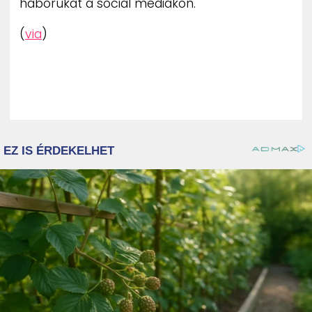
háborúkat a social médiákon.
(
via
)