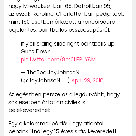
hogy Milwaukee-ban 65, Detroitban 95,
az észak-karolinai Charlotte-ban pedig több
mint 150 esetben érkezett a rendőrségre
bejelentés, paintballos összecsapásról.
If y’all sliding slide right paintballs up
Guns Down
pic.twitter.com/8m2LFPLY8M
— TheRealJayJohnsoN
(@JayJohnsoN__)
April 29, 2018
Az egészben persze az a legdurvább, hogy
sok esetben ártatlan civilek is
belekeverednek.
Egy alkalommal például egy atlantai
benzinkútnál egy 15 éves srác keveredett