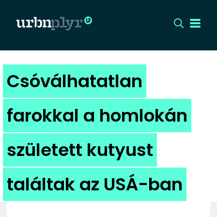
CÍMLAP
Csóválhatatlan
DIZÁJN
farokkal a homlokán
DIVAT
született kutyust
HIP
KULT
találtak az USÁ-ban
UTCA