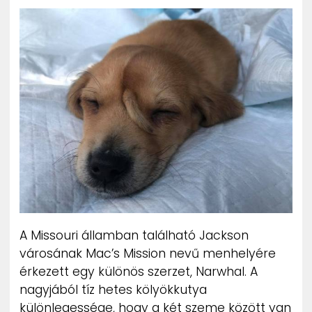
ZENE
MÉDIAAJÁNLAT
IMPRESSZUM
PR-ARCHÍVUM
ADATKEZELÉSI TÁJÉKOZTATÓ
A Missouri államban található Jackson
városának Mac’s Mission nevű menhelyére
érkezett egy különös szerzet, Narwhal. A
nagyjából tíz hetes kölyökkutya
különlegessége, hogy a két szeme között van