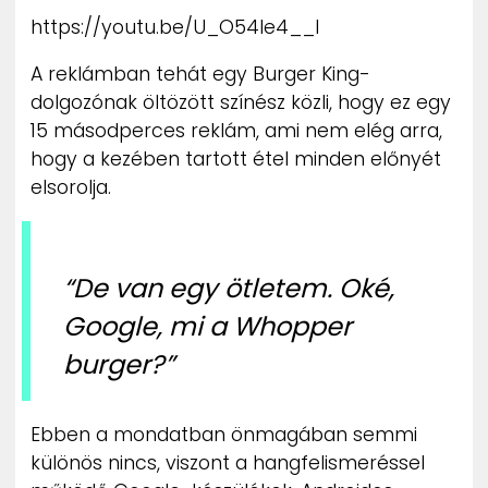
ZENE
https://youtu.be/U_O54le4__I
A reklámban tehát egy Burger King-
MÉDIAAJÁNLAT
IMPRESSZUM
dolgozónak öltözött színész közli, hogy ez egy
PR-ARCHÍVUM
15 másodperces reklám, ami nem elég arra,
ADATKEZELÉSI TÁJÉKOZTATÓ
hogy a kezében tartott étel minden előnyét
elsorolja.
“De van egy ötletem. Oké,
Google, mi a Whopper
burger?”
Ebben a mondatban önmagában semmi
különös nincs, viszont a hangfelismeréssel