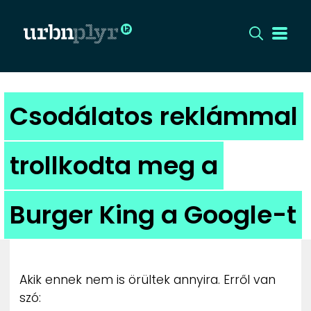
CÍMLAP
Csodálatos reklámmal
DIZÁJN
trollkodta meg a
DIVAT
Burger King a Google-t
HIP
KULT
Akik ennek nem is örültek annyira. Erről van
UTCA
szó: