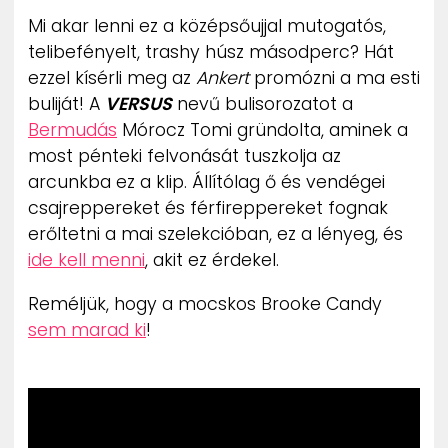
ZENE
Mi akar lenni ez a középsőujjal mutogatós,
telibefényelt, trashy húsz másodperc? Hát
MÉDIAAJÁNLAT
ezzel kísérli meg az
Ankert
promózni a ma esti
IMPRESSZUM
buliját! A
VERSUS
nevű bulisorozatot a
PR-ARCHÍVUM
Bermudás
Mórocz Tomi gründolta, aminek a
ADATKEZELÉSI TÁJÉKOZTATÓ
most pénteki felvonását tuszkolja az
arcunkba ez a klip. Állítólag ő és vendégei
csajreppereket és férfireppereket fognak
erőltetni a mai szelekcióban, ez a lényeg, és
ide kell menni
, akit ez érdekel.
Reméljük, hogy a mocskos Brooke Candy
sem marad ki
!