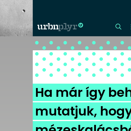
CÍMLAP
DIZÁJN
DIVAT
Ha már így beh
HIP
mutatjuk, hogy
KULT
mézeskalácsb