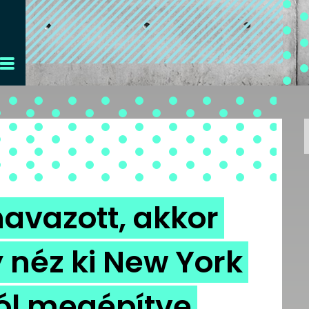
avazott, akkor
 néz ki New York
ól megépítve