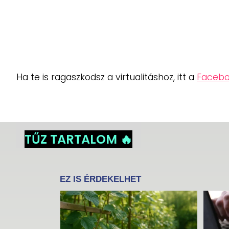
Ha te is ragaszkodsz a virtualitáshoz, itt a
Facebo
TŰZ TARTALOM 🔥