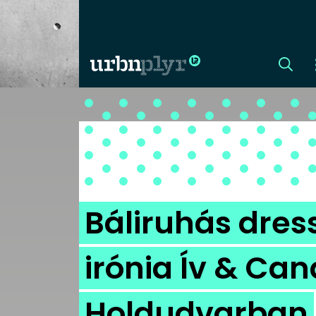
CÍMLAP
DIZÁJN
DIVAT
Báliruhás dres
HIP
irónia Ív & Can
KULT
Holdudvarban