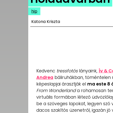
UTCA
hip
ZENE
Katona Kriszta
MÉDIAAJÁNLAT
IMPRESSZUM
PR-ARCHÍVUM
ADATKEZELÉSI
TÁJÉKOZTATÓ
Kedvenc
tressfotós
lányaink,
Ív & C
Andrea
báliruhákban, töméntelen 
képeslapjai árasztják el
ma este 8 ó
From Wonderland
a rohamosan ter
virtuális formában létező üdvözlől
be a szöveges lapokat, legyen szó v
dacos szakítós üzenetről, igazán jó