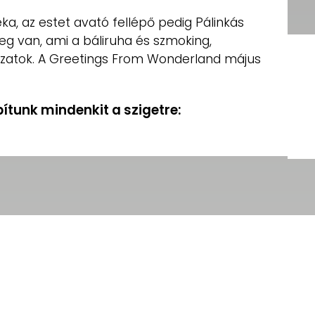
éka, az estet avató fellépő pedig Pálinkás
eg van, ami a báliruha és szmoking,
zatok. A Greetings From Wonderland május
bítunk mindenkit a szigetre: