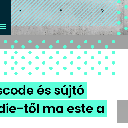
scode és sújtó
die-től ma este a