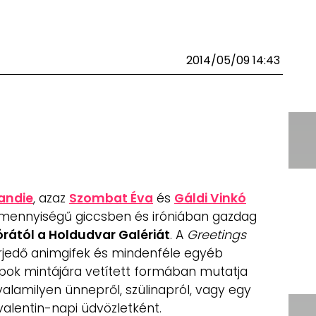
2014/05/09 14:43
andie
, azaz
Szombat Éva
és
Gáldi Vinkó
mennyiségű giccsben és iróniában gazdag
rától a Holdudvar Galériát
. A
Greetings
jedő animgifek és mindenféle egyéb
apok mintájára vetített formában mutatja
alamilyen ünnepről, szülinapról, vagy egy
 valentin-napi üdvözletként.