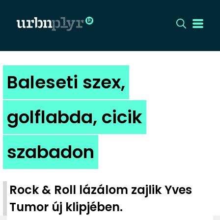
CÍMLAP
Baleseti szex,
DIZÁJN
golflabda, cicik
DIVAT
szabadon
HIP
KULT
Rock & Roll lázálom zajlik Yves
UTCA
Tumor új klipjében.