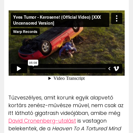
ZENE
MÉDIAAJÁNLAT
IMPRESSZUM
PR-ARCHÍVUM
ADATKEZELÉSI TÁJÉKOZTATÓ
Tűzveszélyes, amit korunk egyik alapvető
kortárs zenész-művésze művel, nem csak az
itt látható gigatrash videójában, amibe még
David Cronenberg-utalást
is vastagon
belekentek, de a
Heaven To A Tortured Mind