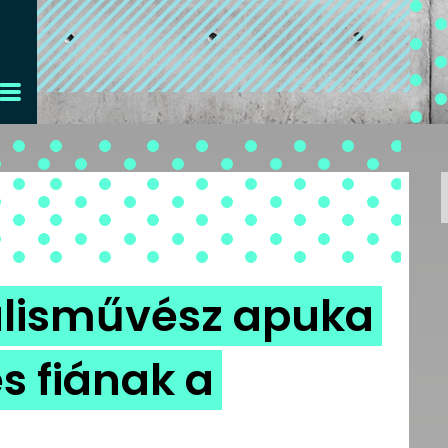
álisművész apuka
es fiának a