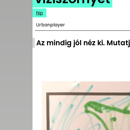
UTCA
hip
ZENE
Urbanplayer
MÉDIAAJÁNLAT
IMPRESSZUM
Az mindig jól néz ki. Mutatj
PR-ARCHÍVUM
ADATKEZELÉSI
TÁJÉKOZTATÓ