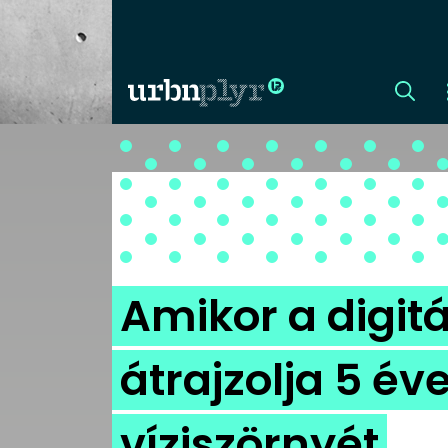
CÍMLAP
DIZÁJN
DIVAT
Amikor a digit
HIP
átrajzolja 5 év
KULT
víziszörnyét