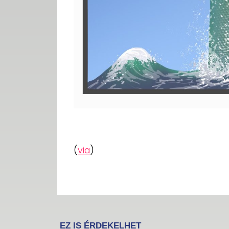
(
via
)