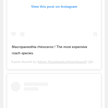
View this post on Instagram
Macropanesthia rhinoceros ! The most expensive
roach species.
A post shared by
Adrian Kozakiewicz/Insecthaus®
(@insecthaus_adi) on