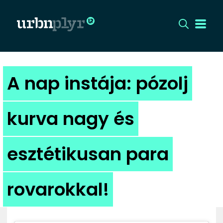
CÍMLAP
A nap instája: pózolj
DIZÁJN
kurva nagy és
DIVAT
esztétikusan para
HIP
KULT
rovarokkal!
UTCA