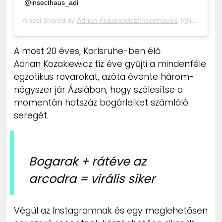
@insecthaus_adi
A post shared by
Adrian Kozakiewicz/Insecthaus®
(@insecthaus_adi) on
A most 20 éves, Karlsruhe-ben élő
Adrian Kozakiewicz tíz éve gyűjti a mindenféle
egzotikus rovarokat, azóta évente három-
négyszer jár Ázsiában, hogy szélesítse a
momentán hatszáz bogárlelket számláló
seregét.
Bogarak + rátéve az
arcodra = virális siker
Végül az Instagramnak és egy meglehetősen