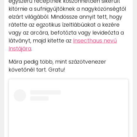
egyszerű receptnek köszönhetően sikerült
kitörnie a sufnigyűjtőknek a nagyközönségtől
elzárt világából. Mindössze annyit tett, hogy
rátette az egzotikus ízeltlábúakat a kezére
vagy az arcára, befotózta vagy levideózta a
látványt, majd kitette az
Insecthaus nevű
Instájára
.
Mára pedig több, mint százötvenezer
követőnél tart. Gratu!