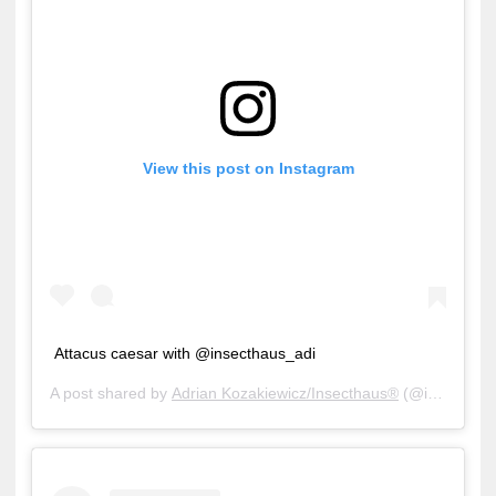
View this post on Instagram
Attacus caesar with @insecthaus_adi
A post shared by
Adrian Kozakiewicz/Insecthaus®
(@insecthaus_adi) on