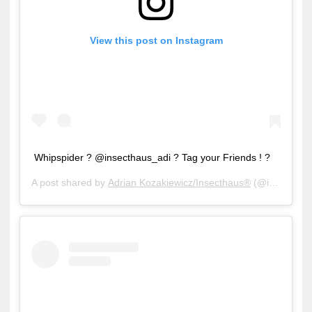
View this post on Instagram
Whipspider ? @insecthaus_adi ? Tag your Friends ! ?
A post shared by
Adrian Kozakiewicz/Insecthaus®
(@insecthaus_adi) on