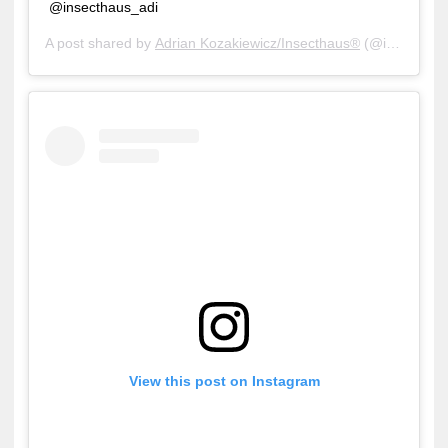
@insecthaus_adi
A post shared by
Adrian Kozakiewicz/Insecthaus®
(@insecthaus_adi) on
View this post on Instagram