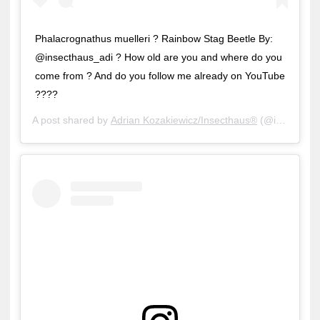
Phalacrognathus muelleri ? Rainbow Stag Beetle By:
@insecthaus_adi ? How old are you and where do you
come from ? And do you follow me already on YouTube
????
A post shared by
Adrian Kozakiewicz/Insecthaus®
(@insecthaus_adi) on