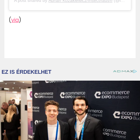
A post shared by
Adrian Kozakiewicz/Insecthaus®
(@insecthaus_adi) on
(
via
)