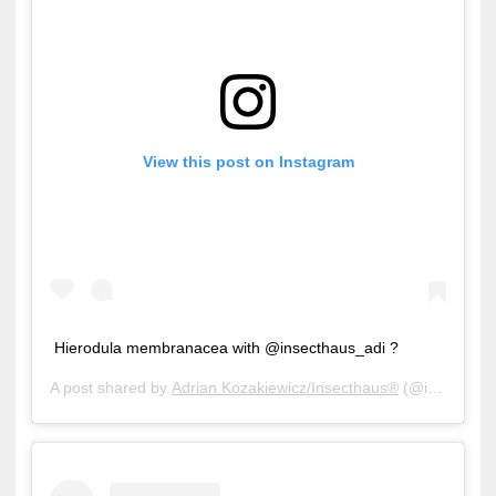
View this post on Instagram
Hierodula membranacea with @insecthaus_adi ?
A post shared by
Adrian Kozakiewicz/Insecthaus®
(@insecthaus_adi) on