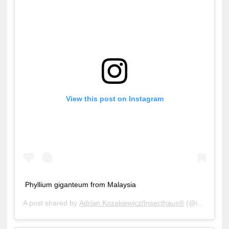
View this post on Instagram
Phyllium giganteum from Malaysia
A post shared by
Adrian Kozakiewicz/Insecthaus®
(@insecthaus_adi) on