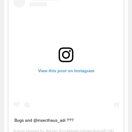
View this post on Instagram
Bugs and @insecthaus_adi ???
A post shared by
Adrian Kozakiewicz/Insecthaus®
(@insecthaus_adi) on