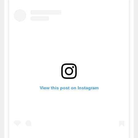
ZENE
MÉDIAAJÁNLAT
IMPRESSZUM
PR-ARCHÍVUM
ADATKEZELÉSI TÁJÉKOZTATÓ
View this post on Instagram