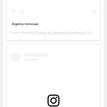
Argema mimosae
A post shared by
Adrian Kozakiewicz/Insecthaus®
(@insecthaus_adi) on