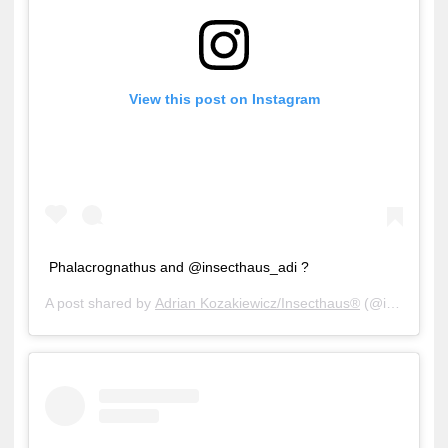
View this post on Instagram
Phalacrognathus and @insecthaus_adi ?
A post shared by
Adrian Kozakiewicz/Insecthaus®
(@insecthaus_adi) on