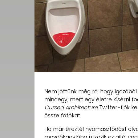
Nem jöttünk még rá, hogy igazából
mindegy, mert egy életre kísérni fo
Cursed Architecture
Twitter-fiók ke
össze fotókat.
Ha már éreztél nyomasztódást olyan
mosdókagylóba ütközik az ajtó, vagy