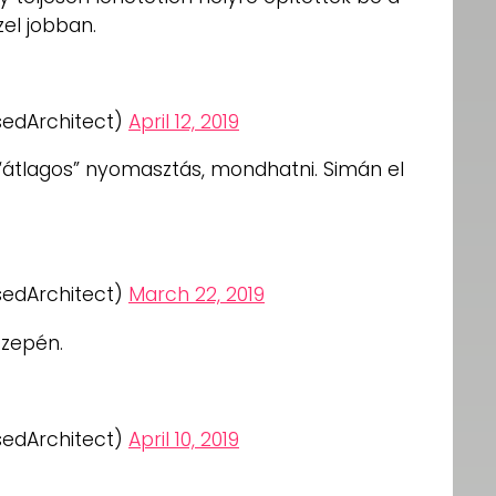
el jobban.
sedArchitect)
April 12, 2019
n “átlagos” nyomasztás, mondhatni. Simán el
sedArchitect)
March 22, 2019
özepén.
sedArchitect)
April 10, 2019