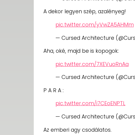
A dekor legyen szép, azalényeg!
pic.twitter.com/yVwZA5AHMm
— Cursed Architecture (@Cur
Aha, oké, majd be is kopogok:
pic.twitter.com/7XEVuoRnAa
— Cursed Architecture (@Cur
P A R A :
pic.twitter.com/i7CEoENPTL
— Cursed Architecture (@Cur
Az emberi agy csodálatos.