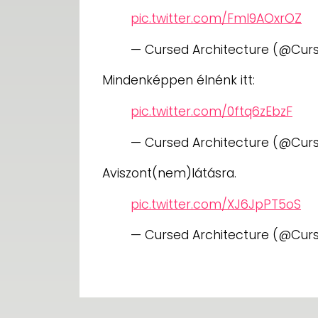
pic.twitter.com/Fml9AOxrOZ
— Cursed Architecture (@Cur
Mindenképpen élnénk itt:
pic.twitter.com/0ftq6zEbzF
— Cursed Architecture (@Cur
Aviszont(nem)látásra.
pic.twitter.com/XJ6JpPT5oS
— Cursed Architecture (@Cur