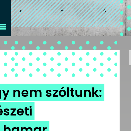
y nem szóltunk:
észeti
l hamar