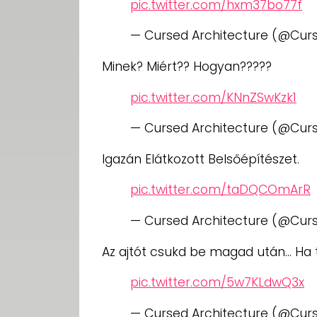
pic.twitter.com/hxm37bo77f
— Cursed Architecture (@Cur
Minek? Miért?? Hogyan?????
pic.twitter.com/KNnZSwKzk1
— Cursed Architecture (@Cur
Igazán Elátkozott Belsőépítészet.
pic.twitter.com/taDQCOmArR
— Cursed Architecture (@Cur
Az ajtót csukd be magad után… Ha 
pic.twitter.com/5w7KLdwQ3x
— Cursed Architecture (@Cur