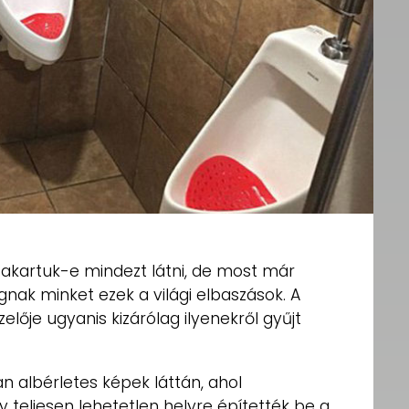
 akartuk-e mindezt látni, de most már
gnak minket ezek a világi elbaszások. A
zelője ugyanis kizárólag ilyenekről gyűjt
 albérletes képek láttán, ahol
 teljesen lehetetlen helyre építették be a