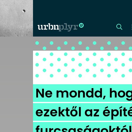
CÍMLAP
DIZÁJN
DIVAT
Ne mondd, hog
HIP
ezektől az épít
KULT
furcsaságoktó