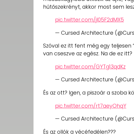
hűtőszekrényt, akkor most sem lesz
pic.twitter.com/jI05F2dMX5
— Cursed Architecture (@Cur
Szóval ez itt fent még egy teljese
van cseszve az egész. Na de ez itt?
pic.twitter.com/GYTg13qdKz
— Cursed Architecture (@Cur
És az ott? Igen, a piszoár a szoba k
pic.twitter.com/rt7aeyOhqY
— Cursed Architecture (@Cur
És az ollók a vécéfedélen???