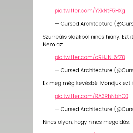
pic.twitter.com/YXkNtF5HXg
— Cursed Architecture (@Cur
Szürreális slozikból nincs hiány. Ezt
Nem az:
pic.twitter.com/cRHJNL6fZ8
— Cursed Architecture (@Cur
Ez meg még kevésbé. Mondjuk ezt f
pic.twitter.com/RA3RhNbhC0
— Cursed Architecture (@Cur
Nincs olyan, hogy nincs megoldás: