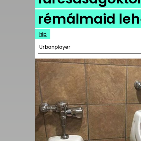
UTCA
rémálmaid leh
ZENE
MÉDIAAJÁNLAT
hip
IMPRESSZUM
PR-ARCHÍVUM
Urbanplayer
ADATKEZELÉSI
TÁJÉKOZTATÓ