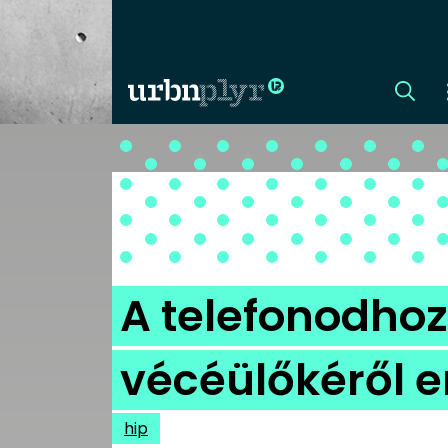
CÍMLAP
DIZÁJN
DIVAT
A telefonodhoz
HIP
vécéülőkéről e
KULT
hip