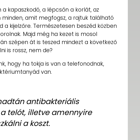
 a kapaszkodó, a lépcsőn a korlát, az
an minden, amit megfogsz, a rajtuk található
d a kijelzőre. Természetesen beszéd közben
dorolnak. Majd még ha kezet is mosol
n szépen át is teszed mindezt a következő
ni is rossz, nem de?
k, hogy ha tokja is van a telefonodnak,
ktériumtanyád van.
adtán antibakteriális
a telót, illetve amennyire
zkálni a koszt.