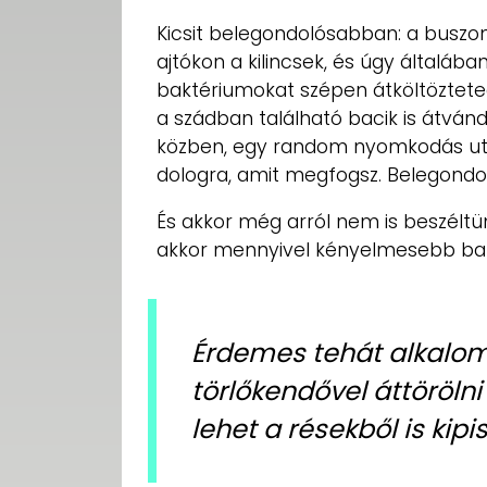
Kicsit belegondolósabban: a buszon
ajtókon a kilincsek, és úgy általáb
baktériumokat szépen átköltöztete
a szádban található bacik is átván
közben, egy random nyomkodás utá
dologra, amit megfogsz. Belegondol
És akkor még arról nem is beszéltün
akkor mennyivel kényelmesebb ba
Érdemes tehát alkalom
törlőkendővel áttörölni 
lehet a résekből is kipis