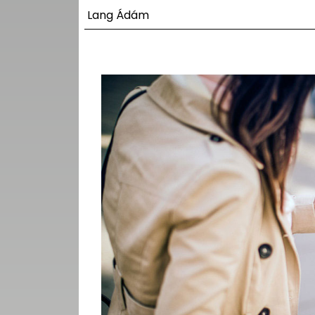
UTCA
Lang Ádám
ZENE
MÉDIAAJÁNLAT
IMPRESSZUM
PR-ARCHÍVUM
ADATKEZELÉSI
TÁJÉKOZTATÓ