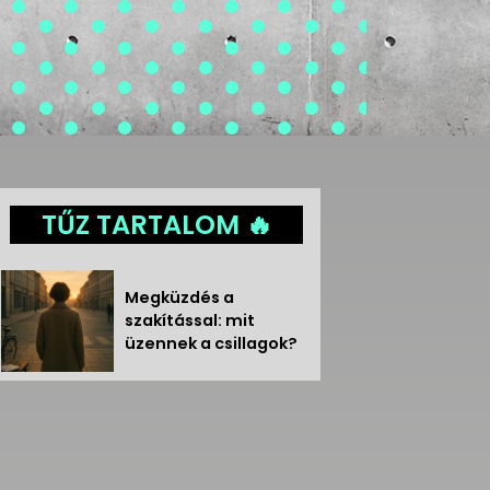
TŰZ TARTALOM 🔥
Megküzdés a
szakítással: mit
üzennek a csillagok?