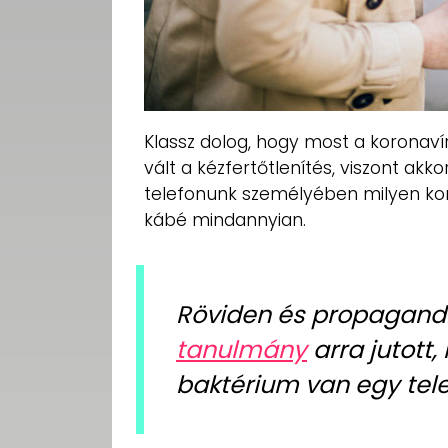
Klassz dolog, hogy most a koronav
vált a kézfertőtlenítés, viszont akk
telefonunk személyében milyen k
kábé mindannyian.
Röviden és propagandi
tanulmány
arra jutott
baktérium van egy tel