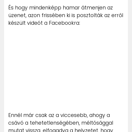
ZENE
És hogy mindenképp hamar átmenjen az
üzenet, azon frissében ki is posztolták az erről
MÉDIAAJÁNLAT
készült videót a Facebookra:
IMPRESSZUM
PR-ARCHÍVUM
ADATKEZELÉSI TÁJÉKOZTATÓ
Ennél már csak az a viccesebb, ahogy a
csávó a tehetetlenségében, méltósággal
mutat vissza, elfogadva a helyzetet, hogy