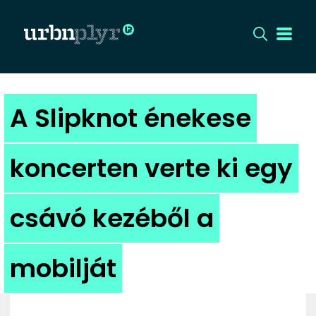
CÍMLAP
A Slipknot énekese
DIZÁJN
koncerten verte ki egy
DIVAT
csávó kezéből a
HIP
KULT
mobilját
UTCA