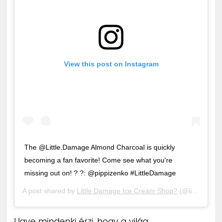
View this post on Instagram
The @Little.Damage Almond Charcoal is quickly
becoming a fan favorite! Come see what you're
missing out on! ? ?: @pippizenko #LittleDamage
A post shared by
Little Damage Ice Cream Shop?
(@little.damage) on
Ugye mindenki érzi, hogy a világ