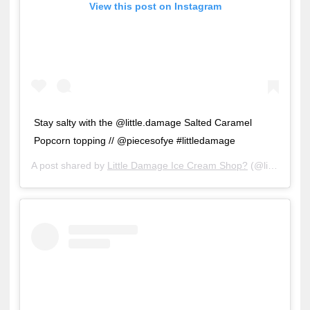
View this post on Instagram
Stay salty with the @little.damage Salted Caramel
Popcorn topping // @piecesofye #littledamage
A post shared by
Little Damage Ice Cream Shop?
(@little.damage) on