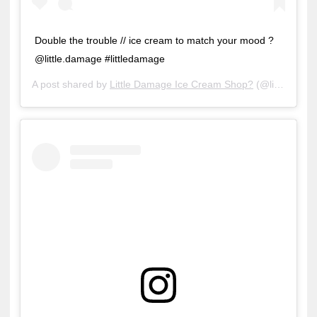
Double the trouble // ice cream to match your mood ?
@little.damage #littledamage
A post shared by
Little Damage Ice Cream Shop?
(@little.damage) on