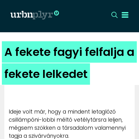
CÍMLAP
A fekete fagyi felfalja a
DIZÁJN
fekete lelkedet
DIVAT
HIP
KULT
Ideje volt már, hogy a mindent letaglózó
csillámpóni-lobbi méltó vetélytársra leljen,
UTCA
mégsem szökken a társadalom valamennyi
tagja a szivárványokra.