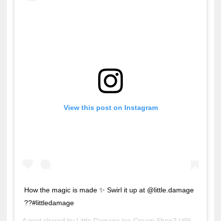
View this post on Instagram
How the magic is made ✨ Swirl it up at @little.damage
??#littledamage
A post shared by
Little Damage Ice Cream Shop?
(@little.damage) on