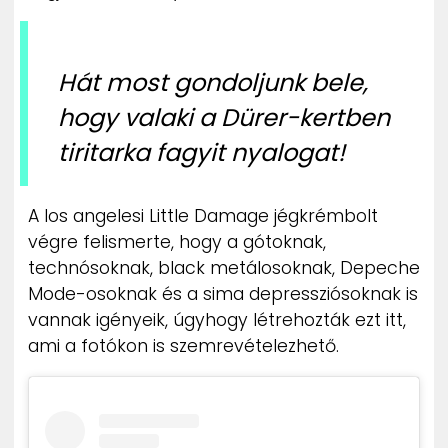
ZENE
MÉDIAAJÁNLAT
Hát most gondoljunk bele,
IMPRESSZUM
PR-ARCHÍVUM
hogy valaki a Dürer-kertben
ADATKEZELÉSI TÁJÉKOZTATÓ
tiritarka fagyit nyalogat!
A los angelesi Little Damage jégkrémbolt
végre felismerte, hogy a gótoknak,
technósoknak, black metálosoknak, Depeche
Mode-osoknak és a sima depressziósoknak is
vannak igényeik, úgyhogy létrehozták ezt itt,
ami a fotókon is szemrevételezhető.