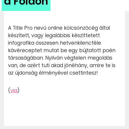
a Földön
ZENE
MÉDIAAJÁNLAT
IMPRESSZUM
A Title Pro nevű online kölcsönzőcég által
PR-ARCHÍVUM
készített, vagy legalábbis készíttetett
ADATKEZELÉSI TÁJÉKOZTATÓ
infografika összesen hetvenkilencféle
kávéreceptet mutat be egy bújtatott poén
társaságában. Nyilván végtelen megoldás
van, de azért tuti akad jónéhány, amire te is
az újdonság élményével csettintesz!
(
via
)