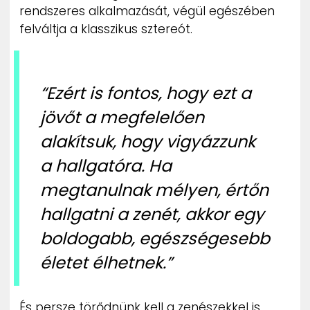
rendszeres alkalmazását, végül egészében
felváltja a klasszikus sztereót.
“Ezért is fontos, hogy ezt a
jövőt a megfelelően
alakítsuk, hogy vigyázzunk
a hallgatóra. Ha
megtanulnak mélyen, értőn
hallgatni a zenét, akkor egy
boldogabb, egészségesebb
életet élhetnek.”
És persze törődnünk kell a zenészekkel is,