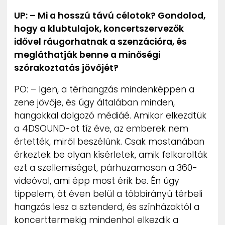
UP: – Mi a hosszú távú célotok? Gondolod,
hogy a klubtulajok, koncertszervezők
idővel ráugorhatnak a szenzációra, és
megláthatják benne a minőségi
szórakoztatás jövőjét?
PO: – Igen, a térhangzás mindenképpen a
zene jövője, és úgy általában minden,
hangokkal dolgozó médiáé. Amikor elkezdtük
a 4DSOUND-ot tíz éve, az emberek nem
értették, miről beszélünk. Csak mostanában
érkeztek be olyan kísérletek, amik felkarolták
ezt a szellemiséget, párhuzamosan a 360-
videóval, ami épp most érik be. Én úgy
tippelem, öt éven belül a többirányú térbeli
hangzás lesz a sztenderd, és színházaktól a
koncerttermekig mindenhol elkezdik a