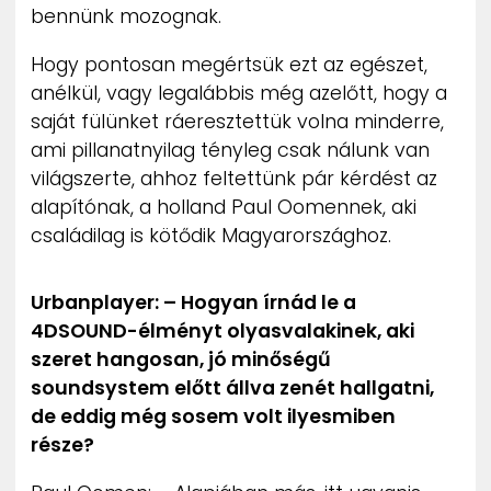
bennünk mozognak.
Hogy pontosan megértsük ezt az egészet,
anélkül, vagy legalábbis még azelőtt, hogy a
saját fülünket ráeresztettük volna minderre,
ami pillanatnyilag tényleg csak nálunk van
világszerte, ahhoz feltettünk pár kérdést az
alapítónak, a holland Paul Oomennek, aki
családilag is kötődik Magyarországhoz.
Urbanplayer: – Hogyan írnád le a
4DSOUND-élményt olyasvalakinek, aki
szeret hangosan, jó minőségű
soundsystem előtt állva zenét hallgatni,
de eddig még sosem volt ilyesmiben
része?