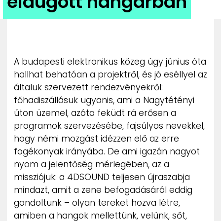
eldugott hangárban
ZENE
MÉDIAAJÁNLAT
IMPRESSZUM
PR-ARCHÍVUM
A budapesti elektronikus közeg úgy június óta
ADATKEZELÉSI TÁJÉKOZTATÓ
hallhat behatóan a projektről, és jó eséllyel az
általuk szervezett rendezvényekről:
főhadiszállásuk ugyanis, ami a Nagytétényi
úton üzemel, azóta feküdt rá erősen a
programok szervezésébe, fajsúlyos nevekkel,
hogy némi mozgást idézzen elő az erre
fogékonyak irányába. De ami igazán nagyot
nyom a jelentőség mérlegében, az a
missziójuk: a 4DSOUND teljesen újraszabja
mindazt, amit a zene befogadásáról eddig
gondoltunk – olyan tereket hozva létre,
amiben a hangok mellettünk, velünk, sőt,