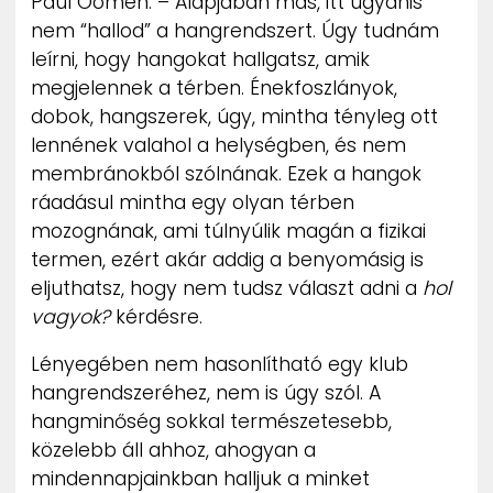
Paul Oomen: – Alapjában más, itt ugyanis
nem “hallod” a hangrendszert. Úgy tudnám
leírni, hogy hangokat hallgatsz, amik
megjelennek a térben. Énekfoszlányok,
dobok, hangszerek, úgy, mintha tényleg ott
lennének valahol a helységben, és nem
membránokból szólnának. Ezek a hangok
ráadásul mintha egy olyan térben
mozognának, ami túlnyúlik magán a fizikai
termen, ezért akár addig a benyomásig is
eljuthatsz, hogy nem tudsz választ adni a
hol
vagyok?
kérdésre.
Lényegében nem hasonlítható egy klub
hangrendszeréhez, nem is úgy szól. A
hangminőség sokkal természetesebb,
közelebb áll ahhoz, ahogyan a
mindennapjainkban halljuk a minket