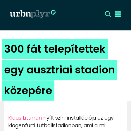
CÍMLAP
300 fát telepítettek
DIZÁJN
egy ausztriai stadion
DIVAT
közepére
HIP
KULT
Klaus Littman
nyílt színi installációja ez egy
UTCA
klagenfurti futballstadionban, ami a mi