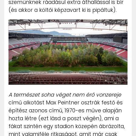
szemünknek ráadásul extra áthallással is bír
ZENE
(és akkor a költői képzavart ki is pipáltuk).
MÉDIAAJÁNLAT
IMPRESSZUM
PR-ARCHÍVUM
ADATKEZELÉSI TÁJÉKOZTATÓ
A természet soha véget nem érő vonzereje
című alkotást Max Peintner osztrák festő és
építész azonos című, 1970-es műve alapján
hozta létre (ezt lásd a poszt végén), ami a
fákat szintén egy stadion közepén ábrázolta,
mint valamiféle ritkaságot, amit már csak