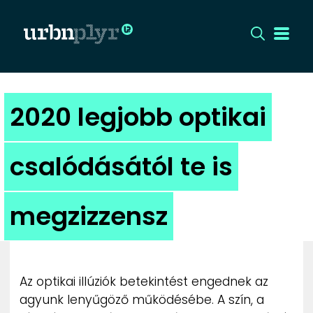
CÍMLAP
2020 legjobb optikai
DIZÁJN
csalódásától te is
DIVAT
megzizzensz
HIP
KULT
Az optikai illúziók betekintést engednek az
UTCA
agyunk lenyűgöző működésébe. A szín, a