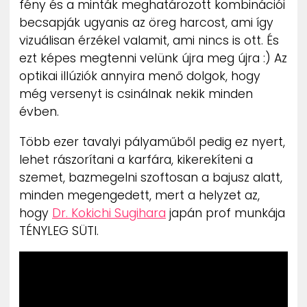
fény és a minták meghatározott kombinációi
ZENE
becsapják ugyanis az öreg harcost, ami így
vizuálisan érzékel valamit, ami nincs is ott. És
MÉDIAAJÁNLAT
ezt képes megtenni velünk újra meg újra :) Az
IMPRESSZUM
PR-ARCHÍVUM
optikai illúziók annyira menő dolgok, hogy
ADATKEZELÉSI TÁJÉKOZTATÓ
még versenyt is csinálnak nekik minden
évben.
Több ezer tavalyi pályaműből pedig ez nyert,
lehet rászorítani a karfára, kikerekíteni a
szemet, bazmegelni szoftosan a bajusz alatt,
minden megengedett, mert a helyzet az,
hogy
Dr. Kokichi Sugihara
japán prof munkája
TÉNYLEG SÜTI.