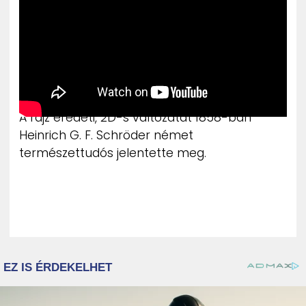
A rajz eredeti, 2D-s változatát 1858-ban
Heinrich G. F. Schröder német
természettudós jelentette meg.