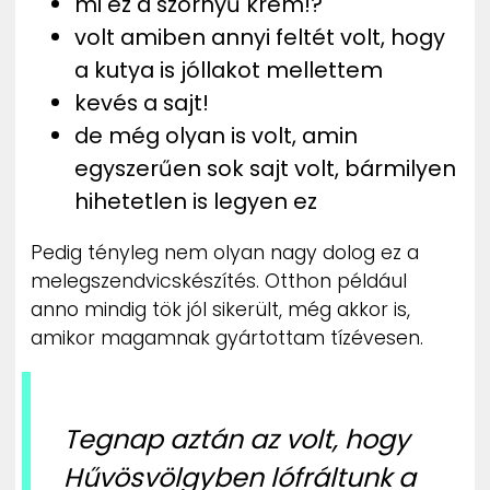
mi ez a szörnyű krém!?
volt amiben annyi feltét volt, hogy
a kutya is jóllakot mellettem
kevés a sajt!
de még olyan is volt, amin
egyszerűen sok sajt volt, bármilyen
hihetetlen is legyen ez
Pedig tényleg nem olyan nagy dolog ez a
melegszendvicskészítés. Otthon például
anno mindig tök jól sikerült, még akkor is,
amikor magamnak gyártottam tízévesen.
Tegnap aztán az volt, hogy
Hűvösvölgyben lófráltunk a