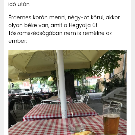
idő után.
Érdemes korán menni, négy-öt körül, akkor
olyan béke van, amit a Hegyalja út
tőszomszédságában nem is remélne az
ember: