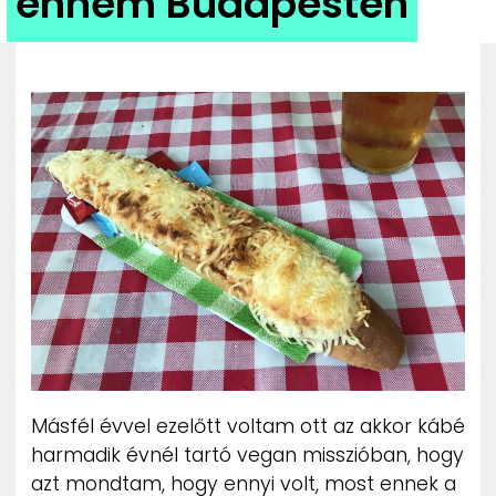
ennem Budapesten
ZENE
MÉDIAAJÁNLAT
IMPRESSZUM
PR-ARCHÍVUM
ADATKEZELÉSI TÁJÉKOZTATÓ
Másfél évvel ezelőtt voltam ott az akkor kábé
harmadik évnél tartó vegan misszióban, hogy
azt mondtam, hogy ennyi volt, most ennek a