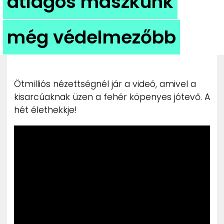
átlagos maszkunk
ZENE
még védelmezőbb
MÉDIAAJÁNLAT
IMPRESSZUM
PR-ARCHÍVUM
ADATKEZELÉSI TÁJÉKOZTATÓ
Ötmilliós nézettségnél jár a videó, amivel a
kisarcúaknak üzen a fehér köpenyes jótevő. A
hét élethekkje!