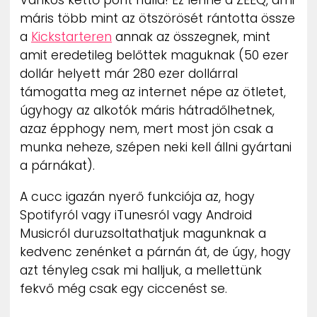
Vánkos kettő pont nulla! Ez lenne a ZEEQ, ami
máris több mint az ötszörösét rántotta össze
a
Kickstarteren
annak az összegnek, mint
amit eredetileg belőttek maguknak (50 ezer
dollár helyett már 280 ezer dollárral
támogatta meg az internet népe az ötletet,
úgyhogy az alkotók máris hátradőlhetnek,
azaz épphogy nem, mert most jön csak a
munka neheze, szépen neki kell állni gyártani
a párnákat).
A cucc igazán nyerő funkciója az, hogy
Spotifyról vagy iTunesról vagy Android
Musicról duruzsoltathatjuk magunknak a
kedvenc zenénket a párnán át, de úgy, hogy
azt tényleg csak mi halljuk, a mellettünk
fekvő még csak egy ciccenést se.