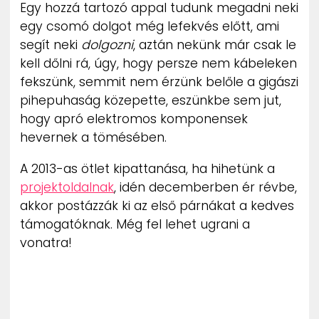
Egy hozzá tartozó appal tudunk megadni neki
egy csomó dolgot még lefekvés előtt, ami
segít neki
dolgozni
, aztán nekünk már csak le
kell dőlni rá, úgy, hogy persze nem kábeleken
fekszünk, semmit nem érzünk belőle a gigászi
pihepuhaság közepette, eszünkbe sem jut,
hogy apró elektromos komponensek
hevernek a tömésében.
A 2013-as ötlet kipattanása, ha hihetünk a
projektoldalnak
, idén decemberben ér révbe,
akkor postázzák ki az első párnákat a kedves
támogatóknak. Még fel lehet ugrani a
vonatra!