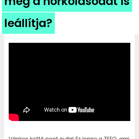
még a horkolásodat is
ZENE
leállítja?
MÉDIAAJÁNLAT
IMPRESSZUM
PR-ARCHÍVUM
ADATKEZELÉSI TÁJÉKOZTATÓ