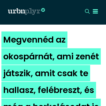
CÍMLAP
Megvennéd az
DIZÁJN
okospárnát, ami zenét
DIVAT
játszik, amit csak te
HIP
KULT
hallasz, felébreszt, és
UTCA