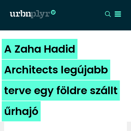
CÍMLAP
A Zaha Hadid
DIZÁJN
Architects legújabb
DIVAT
terve egy földre szállt
HIP
KULT
űrhajó
UTCA