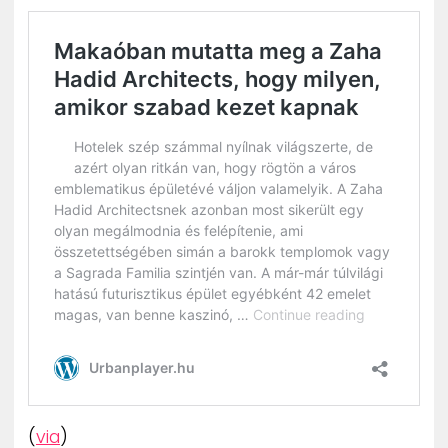
(
via
)