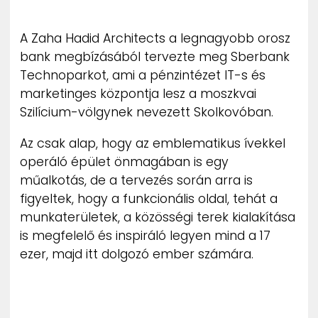
ZENE
A Zaha Hadid Architects a legnagyobb orosz
MÉDIAAJÁNLAT
bank megbízásából tervezte meg Sberbank
IMPRESSZUM
Technoparkot, ami a pénzintézet IT-s és
PR-ARCHÍVUM
ADATKEZELÉSI TÁJÉKOZTATÓ
marketinges központja lesz a moszkvai
Szilícium-völgynek nevezett Skolkovóban.
Az csak alap, hogy az emblematikus ívekkel
operáló épület önmagában is egy
műalkotás, de a tervezés során arra is
figyeltek, hogy a funkcionális oldal, tehát a
munkaterületek, a közösségi terek kialakítása
is megfelelő és inspiráló legyen mind a 17
ezer, majd itt dolgozó ember számára.