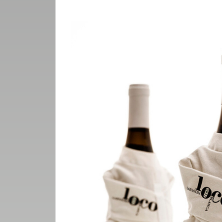
UTCA
ZENE
MÉDIAAJÁNLAT
IMPRESSZUM
PR-ARCHÍVUM
ADATKEZELÉSI
TÁJÉKOZTATÓ