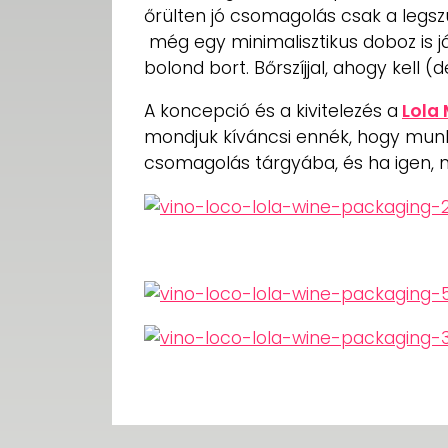
őrülten jó csomagolás csak a legs
még egy minimalisztikus doboz is j
bolond bort. Bőrszíjjal, ahogy kell (
A koncepció és a kivitelezés a
Lola
mondjuk kíváncsi ennék, hogy munk
csomagolás tárgyába, és ha igen, 