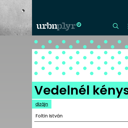
CÍMLAP
DIZÁJN
DIVAT
Vedelnél kény
HIP
dizájn
KULT
Foltin István