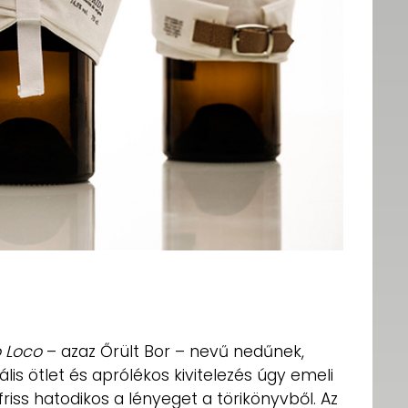
 Loco
– azaz Őrült Bor – nevű nedűnek,
iális ötlet és aprólékos kivitelezés úgy emeli
riss hatodikos a lényeget a törikönyvből. Az