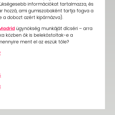
zükségesebb információkat tartalmazza, és
ár hozzá, ami gumiszobaként tartja fogva a
de a dobozt azért kipárnázva).
 Madrid
ügynökség munkáját dícséri – arra
a közben ők is belekóstoltak-e a
mennyire ment el az eszük tőle?