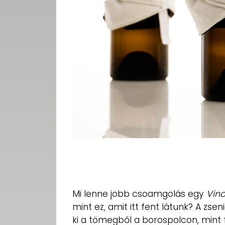
Mi lenne jobb csoamgolás egy
Vino
mint ez, amit itt fent látunk? A zsen
ki a tömegből a borospolcon, mint f