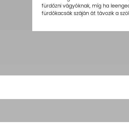
fürdőzni vágyóknak, míg ha leenged
fürdőkacsák száján át távozik a s