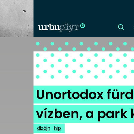
CÍMLAP
DIZÁJN
DIVAT
Unortodox fürd
HIP
vízben, a park
KULT
dizájn
hip