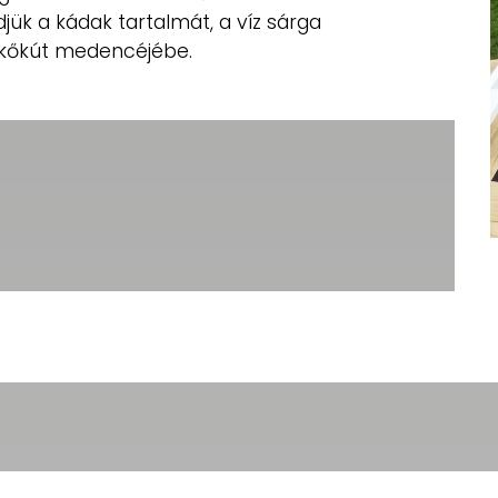
jük a kádak tartalmát, a víz sárga
zökőkút medencéjébe.