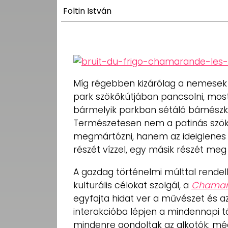
UTCA
Foltin István
ZENE
MÉDIAAJÁNLAT
IMPRESSZUM
PR-ARCHÍVUM
Míg régebben kizárólag a nemesek 
ADATKEZELÉSI
TÁJÉKOZTATÓ
park szökőkútjában pancsolni, mos
bármelyik parkban sétáló bámészkod
Természetesen nem a patinás szökők
megmártózni, hanem az ideiglenes 
részét vízzel, egy másik részét meg 
A gazdag történelmi múlttal rendel
kulturális célokat szolgál, a
Chamara
egyfajta hidat ver a művészet és a
interakcióba lépjen a mindennapi tá
mindenre gondoltak az alkotók: még c