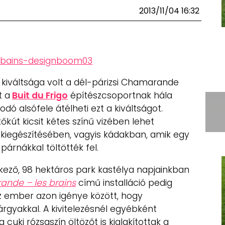
2013/11/04 16:32
kiváltsága volt a dél-párizsi Chamarande
t a
Buit du Frigo
építészcsoportnak hála
ó alsófele átélheti ezt a kiváltságot.
út kicsit kétes színű vizében lehet
kiegészítésében, vagyis kádakban, amik egy
párnákkal töltötték fel.
kező, 98 hektáros park kastélya napjainkban
nde – les brains
című installáció pedig
z ember azon igénye között, hogy
rgyakkal. A kivitelezésnél egyébként
uki rózsaszín öltözőt is kialakítottak a