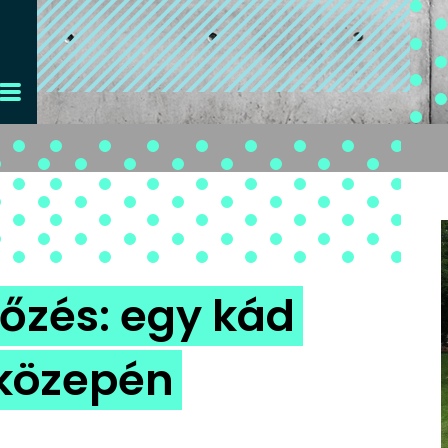
őzés: egy kád
 közepén