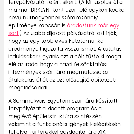
tervpályázatán elért sikert. (A Minusplusról a
ZENE
ma már BRKLYN-ként üzemelő egykori Kocka
nevű bulinegyedbeli szórakozóhely
MÉDIAAJÁNLAT
építménye kapcsán is
áradoztunk már egy
IMPRESSZUM
PR-ARCHÍVUM
sort
.) Az újabb díjazott pályázatról azt írják,
ADATKEZELÉSI TÁJÉKOZTATÓ
hogy az egy több éves kutatómunka
eredményeit igazolta vissza ismét. A kutatás
indulásakor ugyanis azt a célt tűzte ki maga
elé az iroda, hogy a hazai felsőoktatási
intézmények számára megmutassa az
átalakulás útját az ezt elősegítő építészeti
megoldásokkal.
A Semmelweis Egyetem számára készített
tervpályázat a kiadott program és a
meglévő épületstruktúra szintézisén,
valamint a funkcionális igények kielégítésén
túl olyan új terekkel gazdagítaná a XIX.