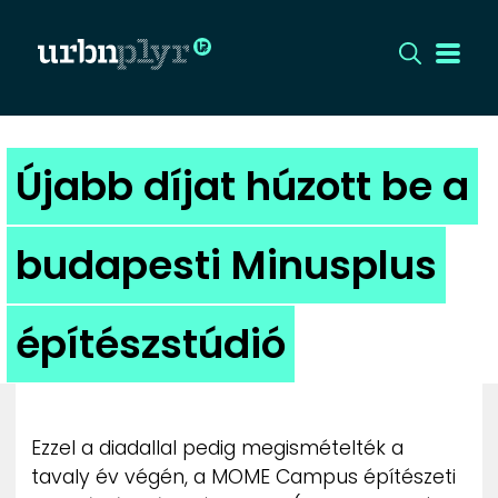
CÍMLAP
Újabb díjat húzott be a
DIZÁJN
budapesti Minusplus
DIVAT
építészstúdió
HIP
KULT
Ezzel a diadallal pedig megismételték a
UTCA
tavaly év végén, a MOME Campus építészeti