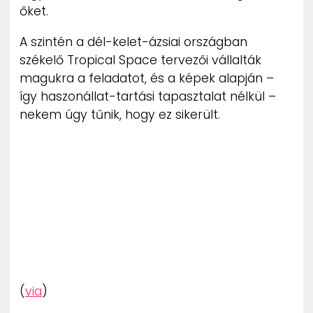
őket.
ZENE
A szintén a dél-kelet-ázsiai országban
MÉDIAAJÁNLAT
székelő Tropical Space tervezői vállalták
IMPRESSZUM
PR-ARCHÍVUM
magukra a feladatot, és a képek alapján –
ADATKEZELÉSI TÁJÉKOZTATÓ
így haszonállat-tartási tapasztalat nélkül –
nekem úgy tűnik, hogy ez sikerült.
(
via
)