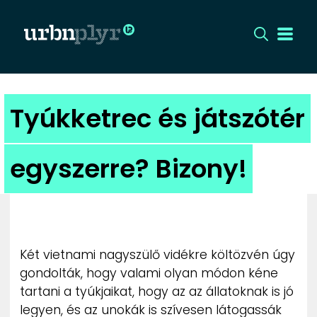
CÍMLAP
Tyúkketrec és játszótér
DIZÁJN
egyszerre? Bizony!
DIVAT
HIP
KULT
Két vietnami nagyszülő vidékre költözvén úgy
gondolták, hogy valami olyan módon kéne
UTCA
tartani a tyúkjaikat, hogy az az állatoknak is jó
legyen, és az unokák is szívesen látogassák