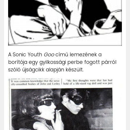
A Sonic Youth
Goo
című lemezének a
borítója egy gyilkossági perbe fogott párról
szóló újságcikk alapján készült.