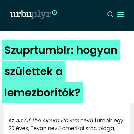
CÍMLAP
Szuprtumblr: hogyan
DIZÁJN
születtek a
DIVAT
lemezborítók?
HIP
KULT
Az
Art Of The Album Covers
nevű tumblr egy
UTCA
20 éves, Tevan nevű amerikai srác blogja,