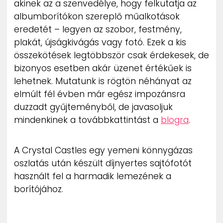
akinek az a szenvedélye, hogy felkutatja az
ZENE
albumborítókon szereplő műalkotások
eredetét – legyen az szobor, festmény,
MÉDIAAJÁNLAT
plakát, újságkivágás vagy fotó. Ezek a kis
IMPRESSZUM
PR-ARCHÍVUM
összekötések legtöbbször csak érdekesek, de
ADATKEZELÉSI TÁJÉKOZTATÓ
bizonyos esetben akár üzenet értékűek is
lehetnek. Mutatunk is rögtön néhányat az
elmúlt fél évben már egész impozánsra
duzzadt gyűjteményből, de javasoljuk
mindenkinek a továbbkattintást a
blogra
.
A Crystal Castles egy yemeni könnygázas
oszlatás után készült díjnyertes sajtófotót
használt fel a harmadik lemezének a
borítójához.