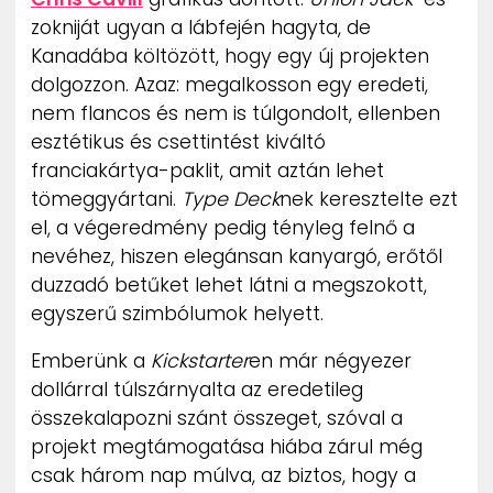
ZENE
zokniját ugyan a lábfején hagyta, de
Kanadába költözött, hogy egy új projekten
MÉDIAAJÁNLAT
dolgozzon. Azaz: megalkosson egy eredeti,
IMPRESSZUM
nem flancos és nem is túlgondolt, ellenben
PR-ARCHÍVUM
esztétikus és csettintést kiváltó
ADATKEZELÉSI TÁJÉKOZTATÓ
franciakártya-paklit, amit aztán lehet
tömeggyártani.
Type Deck
nek keresztelte ezt
el, a végeredmény pedig tényleg felnő a
nevéhez, hiszen elegánsan kanyargó, erőtől
duzzadó betűket lehet látni a megszokott,
egyszerű szimbólumok helyett.
Emberünk a
Kickstarter
en már négyezer
dollárral túlszárnyalta az eredetileg
összekalapozni szánt összeget, szóval a
projekt megtámogatása hiába zárul még
csak három nap múlva, az biztos, hogy a