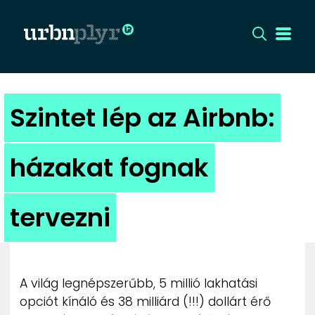
CÍMLAP
Szintet lép az Airbnb:
DIZÁJN
házakat fognak
DIVAT
tervezni
HIP
KULT
A világ legnépszerűbb, 5 millió lakhatási
UTCA
opciót kínáló és 38 milliárd (!!!) dollárt érő