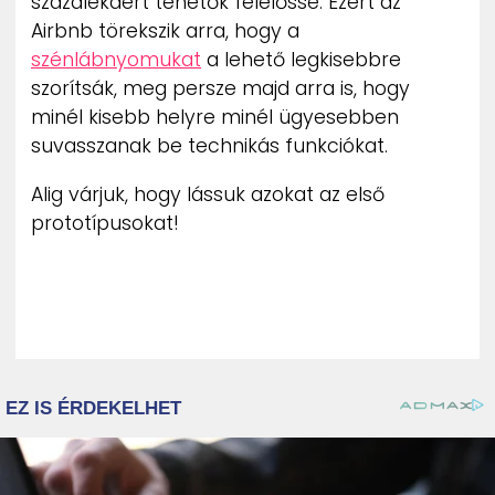
százalékáért tehetők felelőssé. Ezért az
Airbnb törekszik arra, hogy a
szénlábnyomukat
a lehető legkisebbre
szorítsák, meg persze majd arra is, hogy
minél kisebb helyre minél ügyesebben
suvasszanak be technikás funkciókat.
Alig várjuk, hogy lássuk azokat az első
prototípusokat!