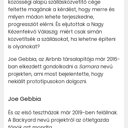
közösségi alapú szállásközvetítő cége
ZENE
feltette magának a kérdést, hogy merre és
milyen módon lehete terjeszkedne,
MÉDIAAJÁNLAT
progressziót elérni. És eljutottak a Nagy
IMPRESSZUM
PR-ARCHÍVUM
Kézenfekvő Válaszig: miért csak simán
ADATKEZELÉSI TÁJÉKOZTATÓ
közvetítsék a szállásokat, ha lehetne építeni
is olyanokat?
Joe Gebbia, az Airbnb társalapítója már 2016-
ban elkezdett gondolkodni a
Samara
nevű
projekten, ami most bejelentette, hogy
nekiállt prototípusokon dolgozni.
Joe Gebbia
És az első tesztházak már 2019-ben felállnak.
A Backyard nevű projektről az ötletgazda
főnök azt mondta,