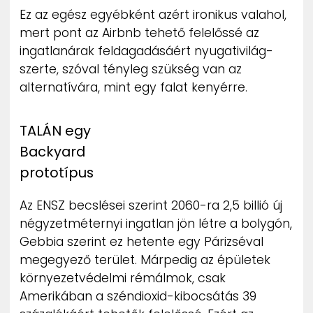
Ez az egész egyébként azért ironikus valahol,
mert pont az Airbnb tehető felelőssé az
ingatlanárak feldagadásáért nyugativilág-
szerte, szóval tényleg szükség van az
alternatívára, mint egy falat kenyérre.
TALÁN egy
Backyard
prototípus
Az ENSZ becslései szerint 2060-ra 2,5 billió új
négyzetméternyi ingatlan jön létre a bolygón,
Gebbia szerint ez hetente egy Párizséval
megegyező terület. Márpedig az épületek
környezetvédelmi rémálmok, csak
Amerikában a széndioxid-kibocsátás 39