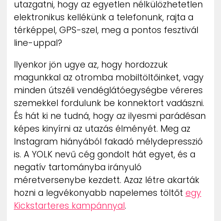
utazgatni, hogy az egyetlen nélkülözhetetlen
ZENE
elektronikus kellékünk a telefonunk, rajta a
térképpel, GPS-szel, meg a pontos fesztivál
MÉDIAAJÁNLAT
line-uppal?
IMPRESSZUM
PR-ARCHÍVUM
ADATKEZELÉSI TÁJÉKOZTATÓ
Ilyenkor jön ugye az, hogy hordozzuk
magunkkal az otromba mobiltöltőinket, vagy
minden útszéli vendéglátóegységbe véreres
szemekkel fordulunk be konnektort vadászni.
És hát ki ne tudná, hogy az ilyesmi parádésan
képes kinyírni az utazás élményét. Meg az
Instagram hiányából fakadó mélydepresszió
is. A YOLK nevű cég gondolt hát egyet, és a
negatív tartományba irányuló
méretversenybe kezdett. Azaz létre akarták
hozni a legvékonyabb napelemes töltőt
egy
Kickstarteres kampánnyal
.