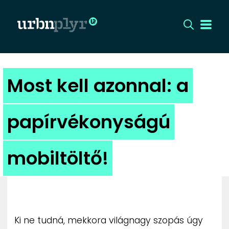
CÍMLAP
Most kell azonnal: a
DIZÁJN
papírvékonyságú
DIVAT
mobiltöltő!
HIP
KULT
UTCA
Ki ne tudná, mekkora világnagy szopás úgy