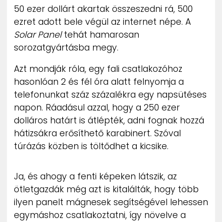
50 ezer dollárt akartak összeszedni rá, 500
ezret adott bele végül az internet népe. A
Solar Panel
tehát hamarosan
sorozatgyártásba megy.
Azt mondják róla, egy fali csatlakozóhoz
hasonlóan 2 és fél óra alatt felnyomja a
telefonunkat száz százalékra egy napsütéses
napon. Ráadásul azzal, hogy a 250 ezer
dolláros határt is átlépték, adni fognak hozzá
hátizsákra erősíthető karabinert. Szóval
túrázás közben is töltődhet a kicsike.
Ja, és ahogy a fenti képeken látszik, az
ötletgazdák még azt is kitalálták, hogy több
ilyen panelt mágnesek segítségével lehessen
egymáshoz csatlakoztatni, így növelve a