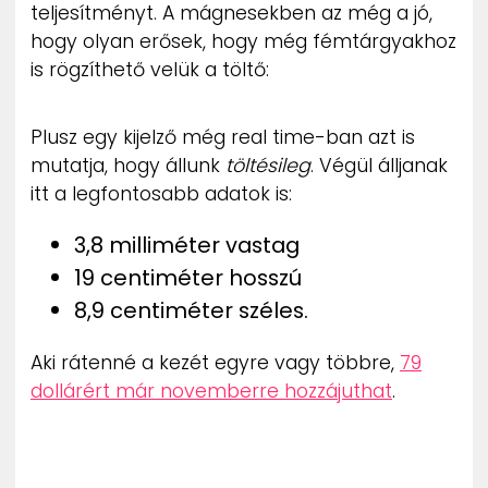
teljesítményt. A mágnesekben az még a jó,
hogy olyan erősek, hogy még fémtárgyakhoz
is rögzíthető velük a töltő:
Plusz egy kijelző még real time-ban azt is
mutatja, hogy állunk
töltésileg
. Végül álljanak
itt a legfontosabb adatok is:
3,8 milliméter vastag
19 centiméter hosszú
8,9 centiméter széles.
Aki rátenné a kezét egyre vagy többre,
79
dollárért már novemberre hozzájuthat
.