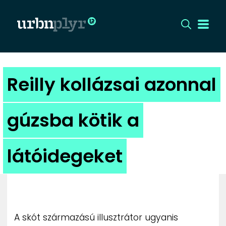
CÍMLAP
Reilly kollázsai azonnal
DIZÁJN
gúzsba kötik a
DIVAT
látóidegeket
HIP
KULT
UTCA
A skót származású illusztrátor ugyanis