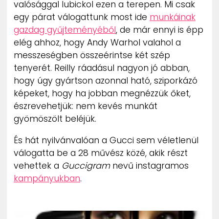
valósággal lubickol ezen a terepen. Mi csak
ZENE
egy párat válogattunk most ide
munkáinak
gazdag gyűjteményéből
, de már ennyi is épp
MÉDIAAJÁNLAT
elég ahhoz, hogy Andy Warhol valahol a
IMPRESSZUM
PR-ARCHÍVUM
messzeségben összeérintse két szép
ADATKEZELÉSI TÁJÉKOZTATÓ
tenyerét. Reilly ráadásul nagyon jó abban,
hogy úgy gyártson azonnal ható, sziporkázó
képeket, hogy ha jobban megnézzük őket,
észrevehetjük: nem kevés munkát
gyömöszölt beléjük.
És hát nyilvánvalóan a Gucci sem véletlenül
válogatta be a 28 művész közé, akik részt
vehettek a
Guccigram
nevű instagramos
kampányukban
.