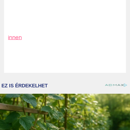
ZENE
MÉDIAAJÁNLAT
IMPRESSZUM
PR-ARCHÍVUM
innen
ADATKEZELÉSI TÁJÉKOZTATÓ