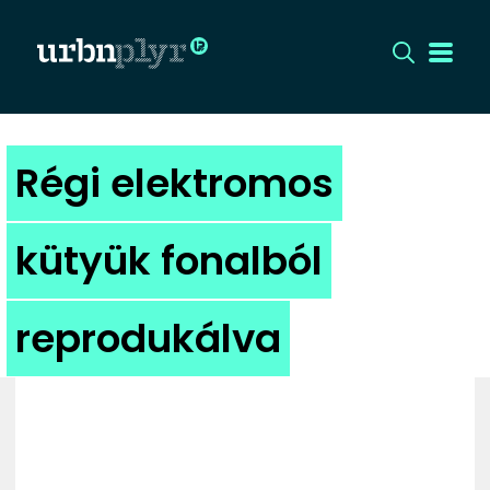
CÍMLAP
Régi elektromos
DIZÁJN
kütyük fonalból
DIVAT
reprodukálva
HIP
KULT
UTCA